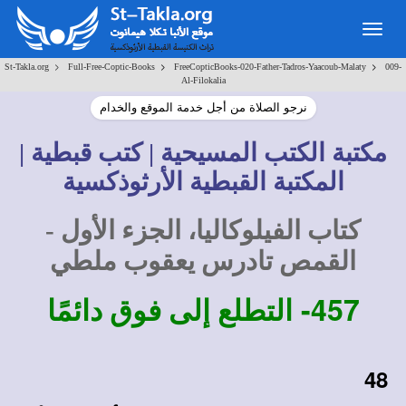
Togg
navig
>
>
>
St-Takla.org
Full-Free-Coptic-Books
FreeCopticBooks-020-Father-Tadros-Yaacoub-Malaty
009-
Al-Filokalia
نرجو الصلاة من أجل خدمة الموقع والخدام
مكتبة الكتب المسيحية | كتب قبطية |
المكتبة القبطية الأرثوذكسية
كتاب الفيلوكاليا، الجزء الأول -
القمص تادرس يعقوب ملطي
457-
التطلع إلى فوق دائمًا
48