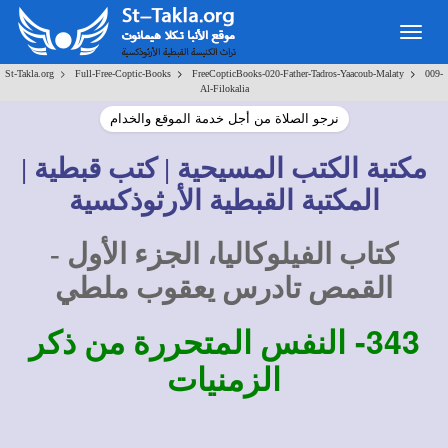
Togg
navig
>
>
>
St-Takla.org
Full-Free-Coptic-Books
FreeCopticBooks-020-Father-Tadros-Yaacoub-Malaty
009-
Al-Filokalia
نرجو الصلاة من أجل خدمة الموقع والخدام
مكتبة الكتب المسيحية | كتب قبطية |
المكتبة القبطية الأرثوذكسية
كتاب الفيلوكاليا، الجزء الأول -
القمص تادرس يعقوب ملطي
343-
النفس المتحررة من ذكر
الزمنيات