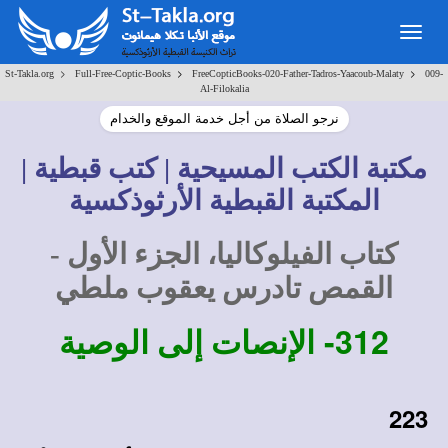
Togg
navig
>
>
>
St-Takla.org
Full-Free-Coptic-Books
FreeCopticBooks-020-Father-Tadros-Yaacoub-Malaty
009-
Al-Filokalia
نرجو الصلاة من أجل خدمة الموقع والخدام
مكتبة الكتب المسيحية | كتب قبطية |
المكتبة القبطية الأرثوذكسية
كتاب الفيلوكاليا، الجزء الأول -
القمص تادرس يعقوب ملطي
312-
الإنصات إلى الوصية
223