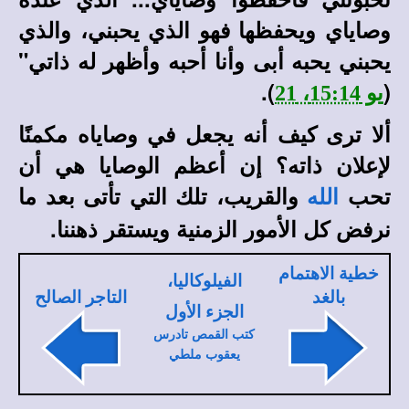
وصاياي ويحفظها فهو الذي يحبني، والذي
يحبني يحبه أبى وأنا أحبه وأظهر له ذاتي"
).
(
يو 15:14، 21
ألا ترى كيف أنه يجعل في وصاياه مكمنًا
لإعلان ذاته؟‍ إن أعظم الوصايا هي أن
تحب
والقريب، تلك التي تأتى بعد ما
الله
نرفض كل الأمور الزمنية ويستقر ذهننا.
خطية الاهتمام
الفيلوكاليا،
بالغد
التاجر الصالح
الجزء الأول
كتب القمص تادرس
يعقوب ملطي