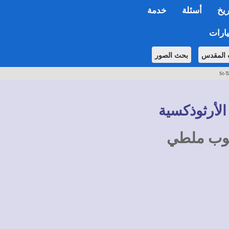
ريخ
أسئلة
خدمة
ارات
 المقدس
بحث الصور
St-T
الأرثوذكسية
عقوب ملطي