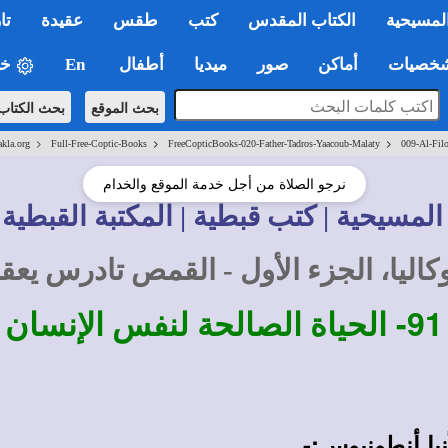
لمسيحية
الكتاب المقدس
كتب
طقس
عقيدة
تا
صيات
أماكن
صور
ميديا
أطفال
En
خي
بحث الموقع
بحث الكتاب
>
>
>
akla.org
Full-Free-Coptic-Books
FreeCopticBooks-020-Father-Tadros-Yaacoub-Malaty
009-Al-Filo
نرجو الصلاة من أجل خدمة الموقع والخدام
المسيحية | كتب قبطية | المكتبة القبطية 
وكاليا، الجزء الأول - القمص تادرس ي
91-
الحياة الصالحة لنفس الإنسان
نبا أنطونيوس:-