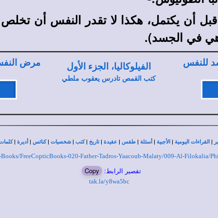
قبل أن يكتمل، هكذا لا تقدر النفس أن تخلص
هي في الجسد).
د للنفس
مرض النفس
الفيلوكاليا، الجزء الأول
كتب القمص تادرس يعقوب ملطي
|
|
|
|
|
|
|
|
|
|
|
ر
القراءات اليومية
الأجبية
أسئلة
طقس
عقيدة
تاريخ
كتب
شخصيات
كنائس
أديرة
كلمات 
tic-Books/FreeCopticBooks-020-Father-Tadros-Yaacoub-Malaty/009-Al-Filokalia/Ph
تقصير الرابط:
Copy
tak.la/y8wa5bc