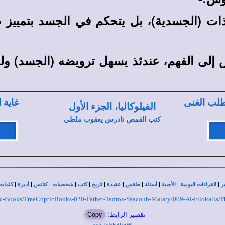
ات (الجسدية)، بل يتحكم في الجسد بتمييز صا
 إلى الفهم، عندئذ يسهل ترويضه (الجسد) ولو
طلب الغنى
غاية 
الفيلوكاليا، الجزء الأول
كتب القمص تادرس يعقوب ملطي
|
|
|
|
|
|
|
|
|
|
|
ر
القراءات اليومية
الأجبية
أسئلة
طقس
عقيدة
تاريخ
كتب
شخصيات
كنائس
أديرة
كلمات 
ptic-Books/FreeCopticBooks-020-Father-Tadros-Yaacoub-Malaty/009-Al-Filokalia/P
تقصير الرابط:
Copy