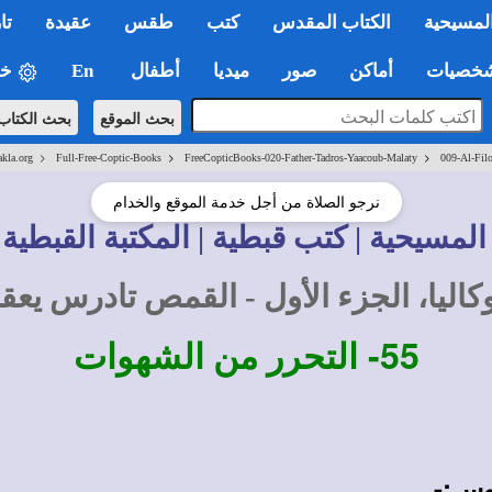
لمسيحية
الكتاب المقدس
كتب
طقس
عقيدة
تا
صيات
أماكن
صور
ميديا
أطفال
En
خي
بحث الموقع
بحث الكتاب
>
>
>
akla.org
Full-Free-Coptic-Books
FreeCopticBooks-020-Father-Tadros-Yaacoub-Malaty
009-Al-Filo
نرجو الصلاة من أجل خدمة الموقع والخدام
المسيحية | كتب قبطية | المكتبة القبطية 
وكاليا، الجزء الأول - القمص تادرس ي
55-
التحرر من الشهوات
يوس:-