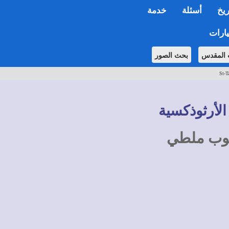
ريخ
أسئلة
خدمة
ارات
 المقدس
بحث الصور
St-T
الأرثوذكسية
عقوب ملطي