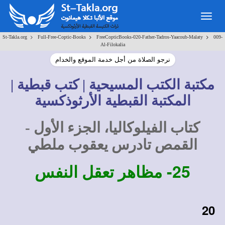
Togg
navig
>
>
>
St-Takla.org
Full-Free-Coptic-Books
FreeCopticBooks-020-Father-Tadros-Yaacoub-Malaty
009-
Al-Filokalia
نرجو الصلاة من أجل خدمة الموقع والخدام
مكتبة الكتب المسيحية | كتب قبطية |
المكتبة القبطية الأرثوذكسية
كتاب الفيلوكاليا، الجزء الأول -
القمص تادرس يعقوب ملطي
25-
مظاهر تعقل النفس
20