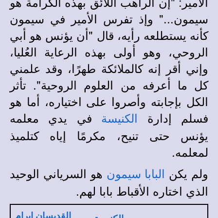
الأمير: "إن الراهب اللائق بهذه الكرامة هو
سيمون..." وإذ تفرس الأمير في سيمون
كأنه يستطلعه رأيه، قال
"
أن يؤنس هو أبي
الروحي، وهو أولى بهذه الرعاية العُليا،
وإني أقر إنه كالملائكة طهرًا، وقد علمني
كل ما أعرفه من العلوم الروحية". تأثر
الكل بإجابته وأصروا على اختياره، أما هو
فسلم إدارة
في يدي معلمه
الكنيسة
يؤنس حتى تنيح، مكرمًا إياه كتلميذ
لمعلمه.
ولم يكن
هو السرياني الوحيد
البابا سيمون
الذي اختاره الأقباط بابا لهم.
القديسان إبرام