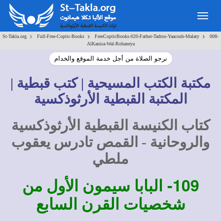
Togg
navig
>
>
>
St-Takla.org
Full-Free-Coptic-Books
FreeCopticBooks-020-Father-Tadros-Yaacoub-Malaty
008-
AlKanisa-Wal-Rohaneya
نرجو الصلاة من أجل خدمة الموقع والخدام
مكتبة الكتب المسيحية | كتب قبطية |
المكتبة القبطية الأرثوذكسية
كتاب الكنيسة القبطية الأرثوذكسية
والروحانية - القمص تادرس يعقوب
ملطي
109-
البابا سيمون الأول من
شخصيات القرن السابع