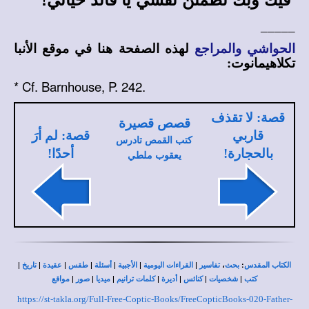
_____
الحواشي والمراجع
لهذه الصفحة هنا في
موقع الأنبا
تكلاهيمانوت
:
*
Cf. Barnhouse, P. 242.
قصة: لا تقذف
قصص قصيرة
قاربي
قصة: لم أرَ
كتب القمص تادرس
بالحجارة!
أحدًا!
يعقوب ملطي
|
|
|
|
|
|
|
،
:
الكتاب المقدس
بحث
تفاسير
القراءات اليومية
الأجبية
أسئلة
طقس
عقيدة
تاريخ
|
|
|
|
|
|
|
كتب
شخصيات
كنائس
أديرة
كلمات ترانيم
ميديا
صور
مواقع
https://st-takla.org/Full-Free-Coptic-Books/FreeCopticBooks-020-Father-