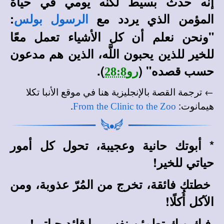
إنه حدث بسيط لكنه يومي في حياة
المؤمن الذي يردد مع
:
الرسول بولس
"ونحن نعلم أن كل الأشياء تعمل معًا
للخير للذين يحبون اللَّه، الذين هم مدعون
حسب قصده" (
).
رو28:8
← ترجمة القصة بالإنجليزية هنا في
موقع الأنبا تكلا
.
:
هيمانوت
From the Clinic to the Zoo
*
أبوتك حانية وعجيبة، تحول كل أمور
حياتي للخير!
خطتك فائقة، تخرج من المُرّ عذوبة، ومن
الآكل أُكلًا!
فيك وبك تطمئن نفسي يا قائد حياتي!