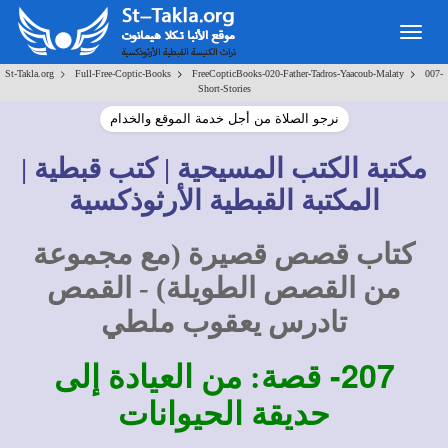
Togg
navig
>
>
>
St-Takla.org
Full-Free-Coptic-Books
FreeCopticBooks-020-Father-Tadros-Yaacoub-Malaty
007-
Short-Stories
نرجو الصلاة من أجل خدمة الموقع والخدام
مكتبة الكتب المسيحية | كتب قبطية |
المكتبة القبطية الأرثوذكسية
كتاب قصص قصيرة (مع مجموعة
من القصص الطويلة) - القمص
تادرس يعقوب ملطي
207-
قصة: من العيادة إلى
حديقة الحيوانات