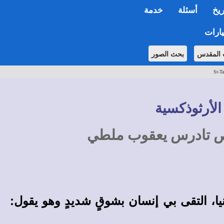
ريخ
أسئلة
خدمة
ارات
 المقدس
بحث الصور
St-Ta
الأرثوذكسية
ص تادرس يعقوب ملطي
رنيا، التقى بي إنسان بشوقٍ شديدٍ وهو يقول: