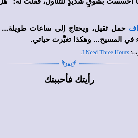
ا أحسست بشوقٍ شديدٍ للتناول، فقلت له: "هل 
حمل ثقيل، ويحتاج إلى ساعات طويلة...
اف
 في المسيح... وهكذا تغيَّرت حياتي.
.
:
وت
I Need Three Hours
رأيتك فأحببتك