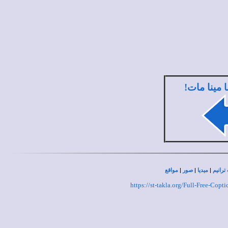
ا مينا مات!
|
|
|
ترانيم
ميديا
صور
مواقع
https://st-takla.org/Full-Free-Co