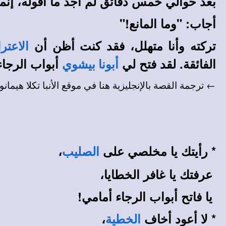
بعد حوالي خمس دقائق لم أجد ما أقوله، إنم
أجاب: "وما المانع!"
تركته وأنا متهلل، فقد كنت أظن أن
الاعتر
الفائقة. لقد فتح لي
أبواب الرجاء
أبونا بيشوي
← ترجمة القصة بالإنجليزية هنا في
موقع الأنبا تكلا هيمان
*
رأيتك يا مخلصي على
،
الصليب
عرفتك يا غافر الخطايا،
يا فاتح أبواب الرجاء أمامي!
*
لا أعود أخاف
،
الخطية