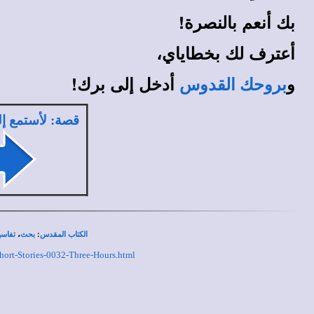
بك أنعم بالنصرة!
أعترف لك بخطاياي،
و
أدخل إلى برك!
بروحك القدوس
قصة: لأستمع إ
،
:
الكتاب المقدس
بحث
تفاسي
hort-Stories-0032-Three-Hours.html