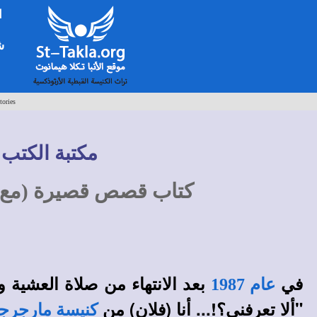
ا
شخ
tories
مكتبة الكتب 
كتاب قصص قصيرة (مع 
في
بعد الانتهاء من صلاة العشية و
عام 1987
"ألا تعرفني؟!... أنا (فلان) من
كنيسة مارجرج