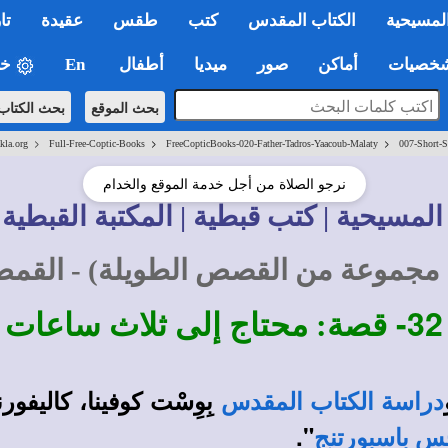
لمسيحية
الكتاب المقدس
كتب
طقس
عقيدة
تا
صيات
أماكن
صور
ميديا
أطفال
En
خي
بحث الموقع
بحث الكتاب
>
>
>
kla.org
Full-Free-Coptic-Books
FreeCopticBooks-020-Father-Tadros-Yaacoub-Malaty
007-Short-S
نرجو الصلاة من أجل خدمة الموقع والخدام
المسيحية | كتب قبطية | المكتبة القبطية 
مجموعة من القصص الطويلة) - القم
32-
قصة: محتاج إلى ثلاث ساعات
بِوِسْت كوفينا، كاليفو
دراسة الكتاب المقدس
".
س باسبورتنج