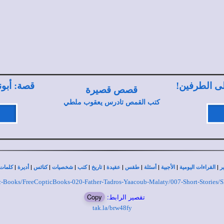
لى الطرفين!
قصة: أبون
قصص قصيرة
كتب القمص تادرس يعقوب ملطي
|
|
|
|
|
|
|
|
|
|
|
ر
القراءات اليومية
الأجبية
أسئلة
طقس
عقيدة
تاريخ
كتب
شخصيات
كنائس
أديرة
كلمات 
ptic-Books/FreeCopticBooks-020-Father-Tadros-Yaacoub-Malaty/007-Short-Stories/S
تقصير الرابط:
Copy
tak.la/brw48fy