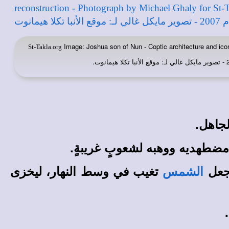
Image: Joshua son of Nun - Coptic architecture and icon
St-Takla.org
جاهل.
ضطهديه ووهبه لشعوبٍ غريبةٍ.
عل
تغيب في وسط النهار، ليخزى
الشمس