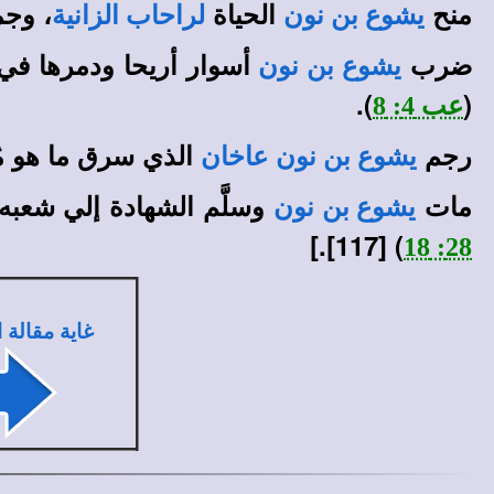
منح
الحياة
، وج
يشوع بن نون
لراحاب الزانية
ضرب
أسوار أريحا ودمرها في 
يشوع بن نون
).
(
عب 4: 8
رجم
الذي سرق ما هو م
يشوع بن نون
عاخان
مات
وسلَّم الشهادة إلي شعبه 
يشوع بن نون
) [117].]
28: 18
غاية مقالة 