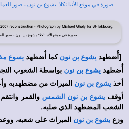
2007 reconstruction - Photograph by Michael Ghaly for St-Takla.org.
صورة في
: يشوع بن نون - صور العمارة القبطية بك
موقع الأنبا تكلا
[أُضطهد
كما أُضطهد
يشوع بن نون
يسوع مخ
أُضطهد
بواسطة الشعوب النج
يشوع بن نون
أخذ
الميراث من مضطهديه وأع
يشوع بن نون
أوقف
والقمر وانتقم
يشوع بن نون
الشمس
الشعب المضطهِد الذي صلبه.
وزع
الميراث على شعبه، ووعد
يشوع بن نون