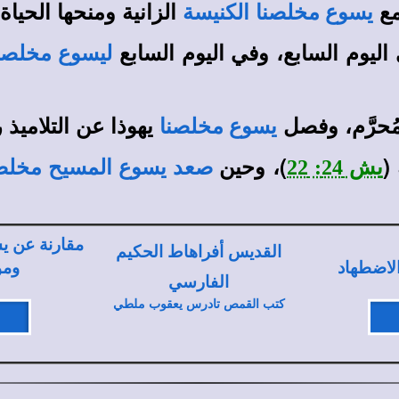
مع
الزانية ومنحها الحياة.
يسوع مخلصنا
الكنيسة
اليوم السابع، وفي اليوم السابع
ليسوع مخلصن
ُحرَّم، وفصل
يهوذا عن التلاميذ
يسوع مخلصنا
(
)، وحين
يش 24: 22
صعد يسوع المسيح مخلص
مقارنة عن ي
القديس أفراهاط الحكيم
الاضطهاد
وم
الفارسي
كتب القمص تادرس يعقوب ملطي