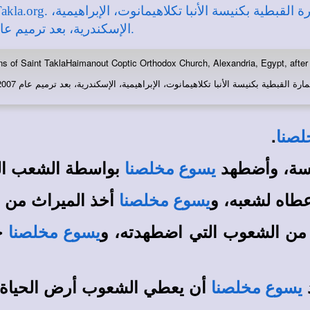
s of Saint TaklaHaimanout Coptic Orthodox Church, Alexandria, Egypt, after 
نيسة الأنبا تكلاهيمانوت، الإبراهيمية، الإسكندرية، بعد ترميم عام 2007 - تصوير مايكل غالي لـ: موقع الأنبا تكلا هيمانوت.
.
لصنا
سة، وأضطهد
بواسطة الشعب ال
يسوع مخلصنا
طاه لشعبه، و
أخذ الميراث من م
يسوع مخلصنا
 من الشعوب التي اضطهدته، و
ج
يسوع مخلصنا
أن يعطي الشعوب أرض الحياة.
يسوع مخلصنا