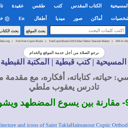
لمسيحية
الكتاب المقدس
كتب
طقس
عقيدة
تا
صيات
أماكن
صور
ميديا
أطفال
En
خي
بحث الموقع
بحث الكتاب
>
>
>
Takla.org
Full-Free-Coptic-Books
FreeCopticBooks-020-Father-Tadros-Yaacoub-Malaty
004-St-Afr
نرجو الصلاة من أجل خدمة الموقع والخدام
المسيحية | كتب قبطية | المكتبة القبطية 
ي: حياته، كتاباته، أفكاره، مع مقدمة
تادرس يعقوب ملطي
مقارنة بين يسوع المضطهد ويشو