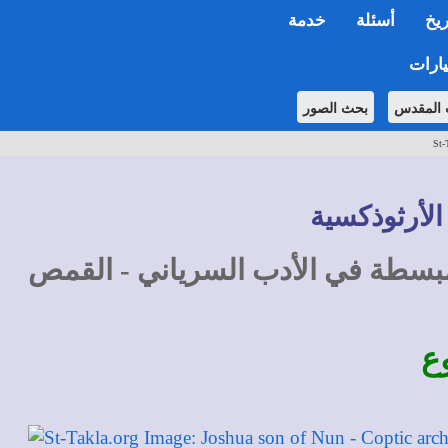
ريخ
أسئلة
خدمة
ارات
 المقدس
بحث الصور
St-
الأرثوذكسية
 مبسطة في الأدب السرياني - القمص
ع