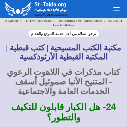
Togg
navig
>
>
>
St-Takla.org
Full-Free-Coptic-Books
FreeCopticBooks-014-Various-Authors
006-3elm-El-
Lahoot-El-Ra3awy
نرجو الصلاة من أجل خدمة الموقع والخدام
مكتبة الكتب المسيحية | كتب قبطية |
المكتبة القبطية الأرثوذكسية
كتاب مذكرات في اللاهوت الرعوي
- المتنيح الأنبا صموئيل أسقف
الخدمات العامة والاجتماعية
24-
هل الكبار قابلون للتكيف
والتطور؟