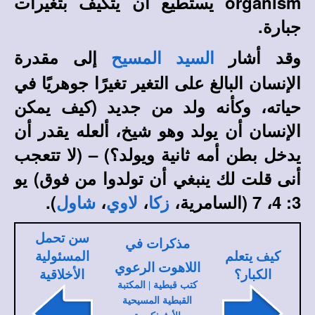
organism يستطيع أن يتكيف بتغيرات
جبارة.
وقد أشار
إلى مقدرة
السيد المسيح
الإنسان البالغ على التغير تغيرًا جوهريًا في
حياته، وكأنه ولد من جديد (كيف يمكن
الإنسان أن يولد وهو شيخ، ألعله يقدر أن
يدخل بطن أمه ثانية ويولد؟) – (لا تتعجب
أنى قلت لك ينبغي أن تولدوا من فوق) يو
3: 4، 7 (السامرية،
،
،
).
زكا
لاوي
شاول
سن تحمل
مذكرات في
كيف يتعلم
المسئولية
اللاهوت الرعوي
الكبار؟
الأخلاقية
كتب قبطية | المكتبة
القبطية المسيحية