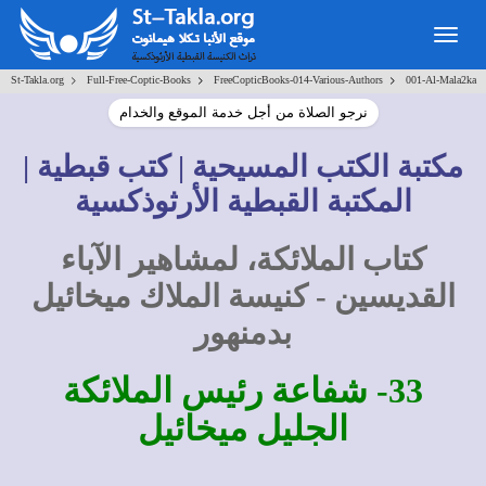
Togg
navig
>
>
>
St-Takla.org
Full-Free-Coptic-Books
FreeCopticBooks-014-Various-Authors
001-Al-Mala2ka
نرجو الصلاة من أجل خدمة الموقع والخدام
مكتبة الكتب المسيحية | كتب قبطية |
المكتبة القبطية الأرثوذكسية
كتاب الملائكة، لمشاهير الآباء
القديسين - كنيسة الملاك ميخائيل
بدمنهور
33- شفاعة رئيس الملائكة
الجليل ميخائيل