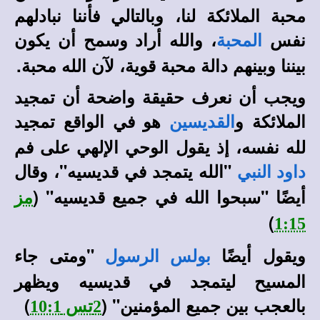
محبة الملائكة لنا، وبالتالي فأننا نبادلهم
نفس
، والله أراد وسمح أن يكون
المحبة
بيننا وبينهم دالة محبة قوية، لآن الله محبة.
ويجب أن نعرف حقيقة واضحة أن تمجيد
الملائكة و
هو في الواقع تمجيد
القديسين
لله نفسه، إذ يقول الوحي الإلهي على فم
"الله يتمجد في قديسيه"، وقال
داود النبي
أيضًا "سبحوا الله في جميع قديسيه" (
مز
)
1:15
ويقول أيضًا
"ومتى جاء
بولس الرسول
المسيح ليتمجد في قديسيه ويظهر
بالعجب بين جميع المؤمنين" (
)
2تس 10:1