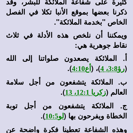
كثيرة على شفاعة الملائكة للبشر، وقد
ذكرنا بعضها بموقع الأنبا تكلا في الفصل
الخاص "بخدمة الملائكة".
ويمكننا أن نلخص هذه الأدلة في ثلاث
نقاط جوهرية هي:
‌أ.
الملائكة يصعدون صلواتنا إلى الله
).
)، (
(
رؤ3:8، 4
أع4:10
‌ب.
الملائكة يتشفعون من أجل سلامة
العالم (
).
زكريا 12:1، 13
‌ج.
الملائكة يتشفعون من أجل توبة
الخطاة ويفرحون بها (
).
لو10:5
وهذه الشفاعة تعطينا فكرة واضحة عن