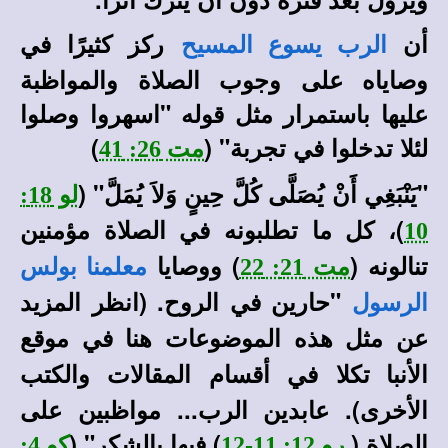
أن
ركز كثيرًا في
الرب يسوع المسيح
وصاياه على وجوب الصلاة والمواظبة
عليها باستمرار مثل قوله "اسهروا وصلوا
لئلا تدخلوا في تجربة" (
)
مت 26: 41
"يَنْبَغِي أَنْ يُصَلَّى كُلَّ حِينٍ وَلاَ يُمَلَّ
" (
لو 18:
)، كل ما تطلبونه في الصلاة مؤمنين
10
تنالونه (
) ووصايا
مت 21: 22
معلمنا بولس
"حارين في الروح
. (انظر المزيد
الرسول
عن مثل هذه الموضوعات هنا في
موقع
في أقسام المقالات والكتب
الأنبا تكلا
الأخرى).
عابدين الرب... مواظبين على
الصلاة (
) فيها بالشكر" (
رو 12: 11-12
كو 4: