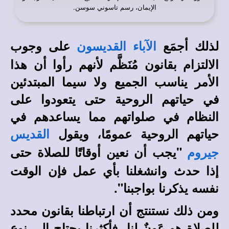
الإيمان، رسم تاسوني سوسن.
لذلك أجمَع
على وجوب
الآباء القديسون
الالتزام بقانون مُنَظَّم لأنهم رأوا أن هذا
الأمر يناسب الجميع ولا سيما المبتدئين
في حياتهم الروحية حتى يتعودوا على
النظام في صلواتهم مما يساعدهم في
حياتهم الروحية عمومًا، ويقول
القديس
"يجب أن نعين أوقاتًا للصلاة حتى
جيروم
إذا حدث وانشغلنا بأي عمل فإن الوقت
نفسه يذكرنا بواجبنا".
ومن ذلك نستنتج أن ارتباطنا بقانون محدد
للصلاة هو عَونٌ لنا، فأكثرنا يحتاج إلى نوع