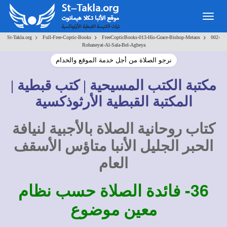
Togg
navig
>
>
>
St-Takla.org
Full-Free-Coptic-Books
FreeCopticBooks-013-His-Grace-Bishop-Metaos
002-
Rohaneyat-Al-Sala-Bel-Agbeya
نرجو الصلاة من أجل خدمة الموقع والخدام
مكتبة الكتب المسيحية | كتب قبطية |
المكتبة القبطية الأرثوذكسية
كتاب روحانية الصلاة بالأجبية لنيافة
الحبر الجليل الأنبا متاؤس الأسقف
العام
36-
فائدة الصلاة حسب نظام
معين موضوع