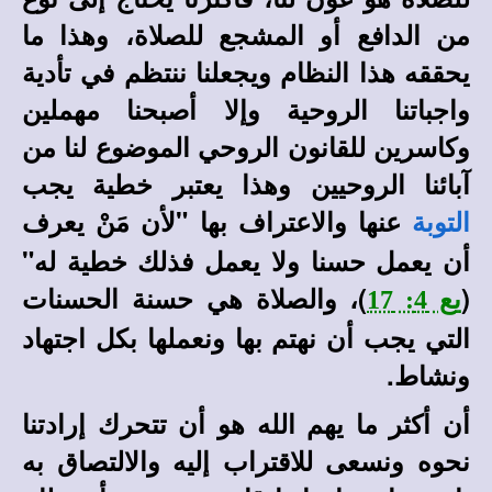
من الدافع أو المشجع للصلاة، وهذا ما
يحققه هذا النظام ويجعلنا ننتظم في تأدية
واجباتنا الروحية وإلا أصبحنا مهملين
وكاسرين للقانون الروحي الموضوع لنا من
آبائنا الروحيين وهذا يعتبر خطية يجب
عنها والاعتراف بها "لأن مَنْ يعرف
التوبة
أن يعمل حسنا ولا يعمل فذلك خطية له"
(
)، والصلاة هي حسنة الحسنات
يع 4: 17
التي يجب أن نهتم بها ونعملها بكل اجتهاد
ونشاط.
أن أكثر ما يهم الله هو أن تتحرك إرادتنا
نحوه ونسعى للاقتراب إليه والالتصاق به