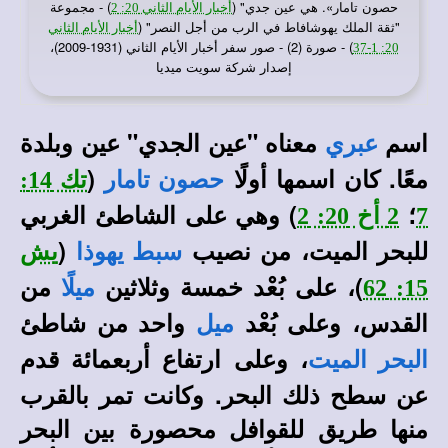
حصون تامار». هي عين جدي" (
) - مجموعة
أخبار الأيام الثاني 20: 2
"ثقة الملك يهوشافاط في الرب من أجل النصر" (
أخبار الأيام الثاني
) - صورة (2) - صور سفر أخبار الأيام الثاني (1931-2009)،
20: 1-37
إصدار شركة سويت ميديا
اسم
معناه "عين الجدي" عين وبلدة
عبري
معًا. كان اسمها أولًا
(
حصون تامار
تك 14:
؛
) وهي على الشاطئ الغربي
7
2 أخ 20: 2
للبحر الميت، من نصيب
(
سبط يهوذا
يش
)، على بُعْد خمسة وثلاثين
من
15: 62
ميلًا
القدس، وعلى بُعْد
واحد من شاطئ
ميل
، وعلى ارتفاع أربعمائة قدم
البحر الميت
عن سطح ذلك البحر. وكانت تمر بالقرب
منها طريق للقوافل محصورة بين البحر