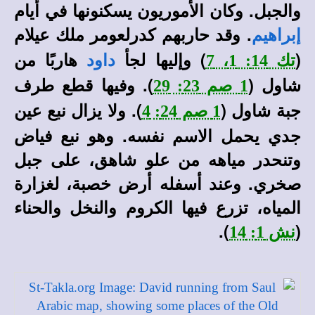
والجبل. وكان الأموريون يسكنونها في أيام
. وقد حاربهم كدرلعومر ملك عيلام
إبراهيم
(
) وإليها لجأ
هاربًا من
تك 14: 1، 7
داود
شاول (
). وفيها قطع طرف
1 صم 23: 29
جبة شاول (
). ولا يزال نبع عين
1 صم 24: 4
جدي يحمل الاسم نفسه. وهو نبع فياض
وتنحدر مياهه من علو شاهق، على جبل
صخري. وعند أسفله أرض خصبة، لغزارة
المياه، تزرع فيها الكروم والنخل والحناء
).
(
نش 1: 14