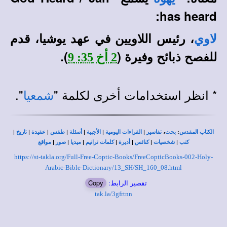
:
has heard
، رئيس اللاويين في عهد يوشيا، قدم
لاوي
للفصح ذبائح وفيرة (
).
2 أخ 35: 9
* انظر استخدامات أخرى لكلمة "
".
شمعيا
|
|
|
|
|
|
|
،
:
الكتاب المقدس
بحث
تفاسير
القراءات اليومية
الأجبية
أسئلة
طقس
عقيدة
تاريخ
|
|
|
|
|
|
|
كتب
شخصيات
كنائس
أديرة
كلمات ترانيم
ميديا
صور
مواقع
https://st-takla.org/Full-Free-Coptic-Books/FreeCopticBooks-002-Holy-
Arabic-Bible-Dictionary/13_SH/SH_160_08.html
تقصير الرابط:
Copy
tak.la/3gfrtnn