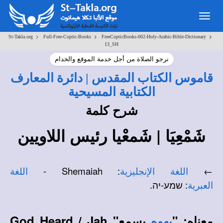
Toggle
navigation
>
>
>
St-Takla.org
Full-Free-Coptic-Books
FreeCopticBooks-002-Holy-Arabic-Bible-Dictionary
13_SH
نرجو الصلاة من أجل خدمة الموقع والخدام
قاموس الكتاب المقدس | دائرة المعارف
الكتابية المسيحية
شرح كلمة
شَمْعِيَا | شَمعْيا رئيس اللاويين
: Shemaiah -
←
اللغة الإنجليزية
اللغة
: שמע-יה.
العبرية
معناه: "
يسمع" God Heard
/ Jah
يهوه