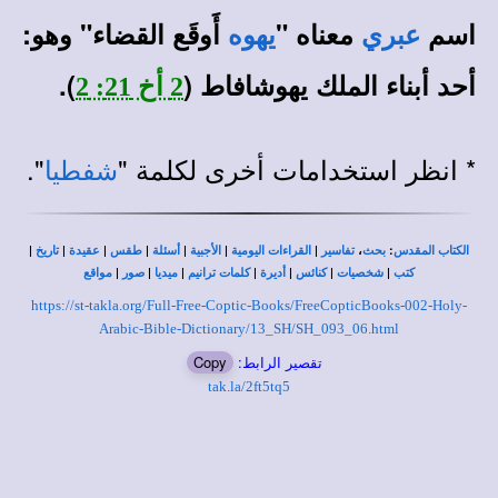
اسم
معناه "
أَوقَع القضاء" وهو:
عبري
يهوه
أحد أبناء الملك يهوشافاط (
).
2 أخ 21: 2
* انظر استخدامات أخرى لكلمة "
".
شفطيا
|
|
|
|
|
|
|
،
:
الكتاب المقدس
بحث
تفاسير
القراءات اليومية
الأجبية
أسئلة
طقس
عقيدة
تاريخ
|
|
|
|
|
|
|
كتب
شخصيات
كنائس
أديرة
كلمات ترانيم
ميديا
صور
مواقع
https://st-takla.org/Full-Free-Coptic-Books/FreeCopticBooks-002-Holy-
Arabic-Bible-Dictionary/13_SH/SH_093_06.html
تقصير الرابط:
Copy
tak.la/2ft5tq5