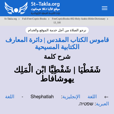
Toggle
navigation
>
>
>
St-Takla.org
Full-Free-Coptic-Books
FreeCopticBooks-002-Holy-Arabic-Bible-Dictionary
13_SH
نرجو الصلاة من أجل خدمة الموقع والخدام
قاموس الكتاب المقدس | دائرة المعارف
الكتابية المسيحية
شرح كلمة
شَفَطْيَا | شَفْطِيَّا ابْن الْمَلِك
يهوشافاط
: Shephatiah -
←
اللغة الإنجليزية
اللغة
: שפטיה.
العبرية