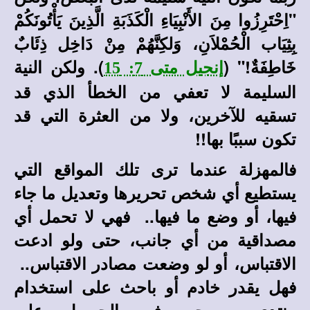
"اِحْتَرِزُوا مِنَ الأَنْبِيَاءِ الْكَذَبَةِ الَّذِينَ يَأْتُونَكُمْ
بِثِيَاب الْحُمْلاَنِ، وَلكِنَّهُمْ مِنْ دَاخِل ذِئَابٌ
خَاطِفَةٌ!" (
). ولكن النية
إنجيل متى 7: 15
السليمة لا تعفي من الخطأ الذي قد
تسقيه للآخرين، ولا من العثرة التي قد
تكون سببًا بها!!
فالمهزلة عندما ترى تلك المواقع التي
يستطيع أي شخص تحريرها وتعديل ما جاء
فيها، أو وضع ما فيها.. فهي لا تحمل أي
مصداقية من أي جانب، حتى ولو ادعت
الاقتباس، أو لو وضعت مصادر الاقتباس..
فهل يقدر خادم أو باحث على استخدام