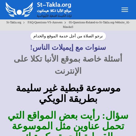
Togg
navig
>
>
St-Takla.org
FAQ-Questions-VS-Answers
05-Questions-Related-to-St-Takla.org-Website_Al-
Mawke3
نرجو الصلاة من أجل خدمة الموقع والخدام
سنوات مع إيميلات الناس!
أسئلة خاصة بموقع الأنبا تكلا على
الإنترنت
موسوعة قبطية غير سليمة
بطريقة الويكي
سؤال: رأيت بعض المواقع التي
تحمل عناوين مثل الموسوعة