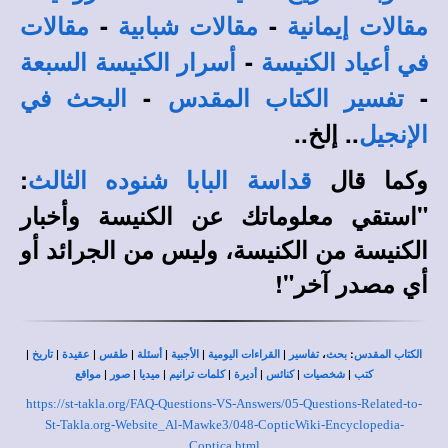
-
-
مقالات إيمانية
مقالات شبابية
مقالات
-
في أعياد الكنيسة
أسرار الكنيسة السبعة
-
-
تفسير الكتاب المقدس
البحث في
.. إلخ..
الإنجيل
وكما قال
:
قداسة البابا شنوده الثالث
"استقي معلوماتك عن الكنيسة وأخبار
الكنيسة من الكنيسة، وليس من الجرائد أو
أي مصدر آخر"!
|
|
|
|
|
|
|
،
:
الكتاب المقدس
بحث
تفاسير
القراءات اليومية
الأجبية
أسئلة
طقس
عقيدة
تاريخ
|
|
|
|
|
|
|
كتب
شخصيات
كنائس
أديرة
كلمات ترانيم
ميديا
صور
مواقع
https://st-takla.org/FAQ-Questions-VS-Answers/05-Questions-Related-to-
St-Takla.org-Website_Al-Mawke3/048-CopticWiki-Encyclopedia-
Coptica.html