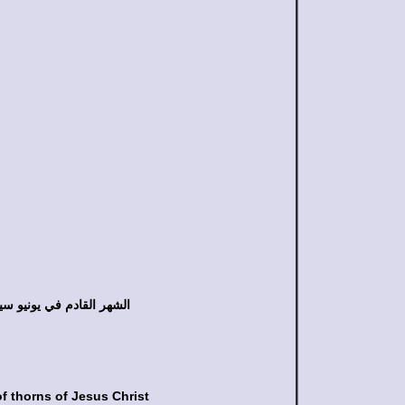
الشهر القادم في يونيو سيكون هذا ممتلئ بالماء بإذن ال
f thorns
of Jesus Christ