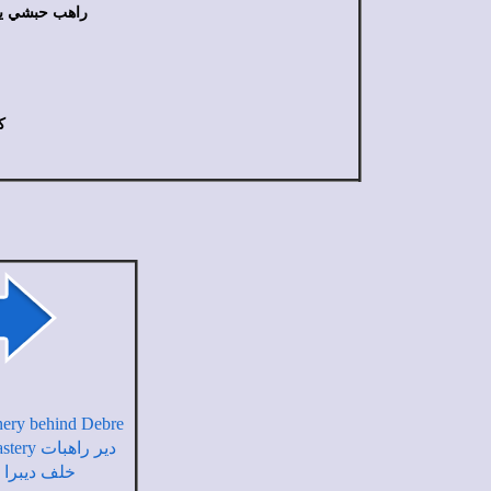
راهب حبشي يرت
كن
ery behind Debre
دير راهبا
خلف ديبرا 