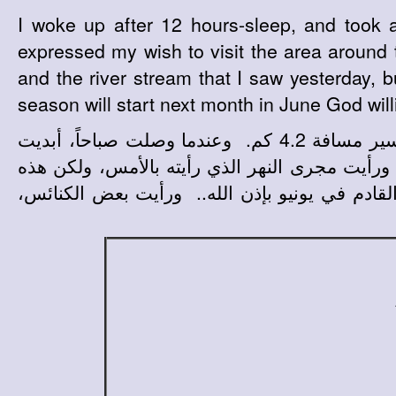
I woke up after 12 hours-sleep, and took a
expressed my wish to visit the area around
and the river stream that I saw yesterday, b
season will start next month in June God wil
استيقظت اليوم حوالي التاسعة صباحاً بعد نوم 12 ساعة! وأخذت عربة للذهاب إلى الدير، بدلاً من السير مسافة 4.2 كم. وعندما وصلت صباحاً، أبديت
ورأيت مجرى النهر الذي رأيته بالأمس، ولكن هذه
لقادم في يونيو بإذن الله.. ورأيت بعض الكنائس