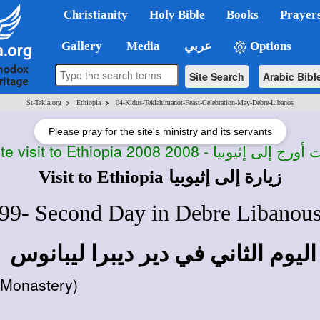
Christianity
Holy Bible
Books
Prayer
Gallery
Media
عربي
Options
Site Search
Arabic Bibl
>
>
St-Takla.org
Ethiopia
04-Kidus-Teklahimanot-Feast-Celebration-May-Debre-Libanos
Please pray for the site's ministry and its servants
te visit to Ethiopia 2008
رج إلى إثيوبيا - 2008
Visit to Ethiopia
زيارة إلى إثيوبيا
99- Second Day in Debre Libanou
اليوم الثاني في دير ديبرا ليبانوس
 Monastery)