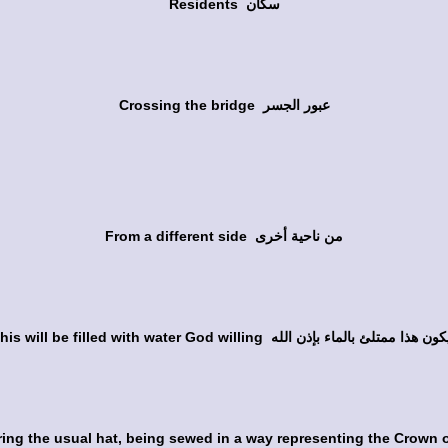
Residents سكان
Crossing the bridge عبور الجسر
From a different side من ناحية أخرى
Next month in June this will be filled with water God willing له
ng the usual hat, being sewed in a way representing the Crown o