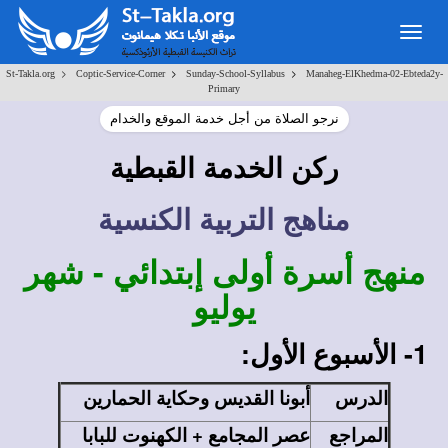
Togg
navig
>
>
>
St-Takla.org
Coptic-Service-Corner
Sunday-School-Syllabus
Manaheg-ElKhedma-02-Ebteda2y-
Primary
نرجو الصلاة من أجل خدمة الموقع والخدام
ركن الخدمة القبطية
مناهج التربية الكنسية
منهج أسرة أولى إبتدائي - شهر
يوليو
1- الأسبوع الأول:
الدرس
أبونا القديس وحكاية الحمارين
المراجع
عصر المجامع + الكهنوت للبابا