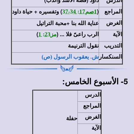
المراجع
(
)
وتفسيره + حياة داود
1صم17: 34-37
الغرض
عناية الله بنا +محبة التراتيل
الآية
الرب راعىّ فلا ... (
)
مز23: 1
التدريب
نقول الترنيمة
السنكسار
ش. يعقوب الرسول (ص)
5- الأسبوع الخامس:
الدرس
المراجع
الغرض
حفلة
الآية