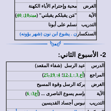
الغرض
محبة وإحترام الأباء الكهنة
الآية
"مَن يقبلكم يقبلني" (
)
مت10: 40
التدريب
نسلم على أبونا
السنكسار
ن . يشوع ابن نون (شهر بؤونه)
2- الأسبوع الثاني:
الدرس
عيد الرسل (شفاء المقعد)
المراجع
(
؛
)
أع 3 : 1-12
4: 19-25
الغرض
بركة الرسل وقوة المسيح
الآية
بإسم يسوع الناصرى ... (
)
أع3: 6
التدريب
نبوس أجساد القديسين