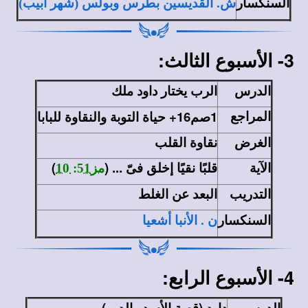
السنكسار
ش. القديسين بطرس وبولس (شهر أبيب)
3- الأسبوع الثالث:
الدرس
الرب يختار داود ملك
المراجع
1صم16+ حياة التوبة والنقاوة للبابا
الغرض
نقاوة القلب
الآية
قلبًا نقيًا إخلق فىّ ... (
)
مز51: 10
التدريب
البعد عن الغلط
السنكسار
ن . الأنبا أشعيا
4- الأسبوع الرابع:
الدرس
داود (قصة الأسد والدب)