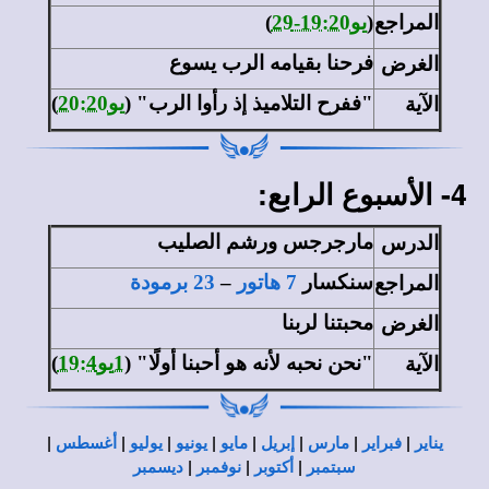
المراجع
(
يو19:20-29
)
الغرض
فرحنا بقيامه الرب يسوع
الآية
"ففرح التلاميذ إذ رأوا الرب" (
يو20:20
)
4- الأسبوع الرابع:
الدرس
مارجرجس ورشم الصليب
المراجع
سنكسار
7 هاتور
–
23 برمودة
الغرض
محبتنا لربنا
الآية
"نحن نحبه لأنه هو أحبنا أولًا" (
1يو19:4
)
|
|
|
|
|
|
|
|
يناير
فبراير
مارس
إبريل
مايو
يونيو
يوليو
أغسطس
|
|
|
سبتمبر
أكتوبر
نوفمبر
ديسمبر