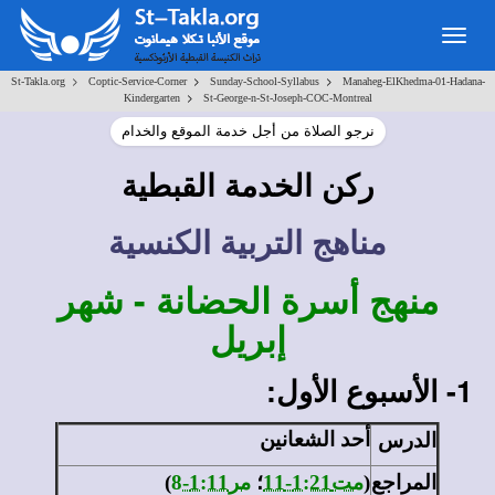
Togg
navig
>
>
>
St-Takla.org
Coptic-Service-Corner
Sunday-School-Syllabus
Manaheg-ElKhedma-01-Hadana-
>
Kindergarten
St-George-n-St-Joseph-COC-Montreal
نرجو الصلاة من أجل خدمة الموقع والخدام
ركن الخدمة القبطية
مناهج التربية الكنسية
منهج أسرة الحضانة - شهر
إبريل
1- الأسبوع الأول:
الدرس
أحد الشعانين
المراجع
(
مت1:21-11
؛
مر1:11-8
)