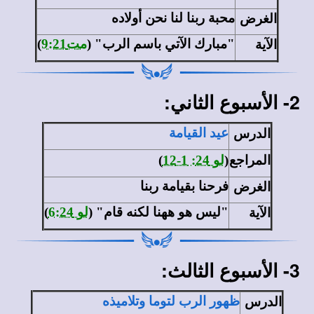
الغرض
محبة ربنا لنا نحن أولاده
الآية
"مبارك الآتي باسم الرب" (
مت9:21
)
2- الأسبوع الثاني:
الدرس
عيد القيامة
المراجع
(
لو 24: 1-12
)
الغرض
فرحنا بقيامة ربنا
الآية
"ليس هو ههنا لكنه قام" (
لو 6:24
)
3- الأسبوع الثالث:
الدرس
ظهور الرب لتوما وتلاميذه