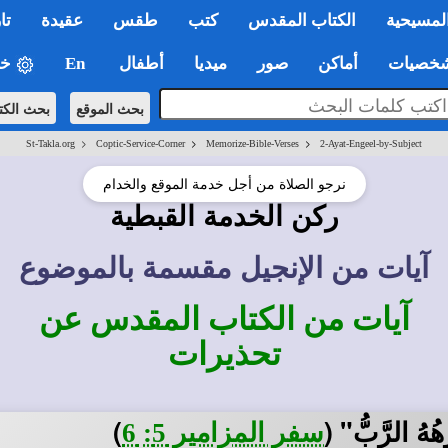
لمسيحية
الكتاب المقدس
كتب
طقس
عقيدة
تا
صيات
أماكن
صور
ميديا
أطفال
En
خي
بحث الموقع
بحث الكت
>
>
>
St-Takla.org
Coptic-Service-Corner
Memorize-Bible-Verses
2-Ayat-Engeel-by-Subject
نرجو الصلاة من أجل خدمة الموقع والخدام
ركن الخدمة القبطية
آيات من الإنجيل مقسمة بالموضوع
آيات من الكتاب المقدس عن
تحذيرات
َهُهُ الرَّبُّ"
(
)
سفر المزامير 5: 6