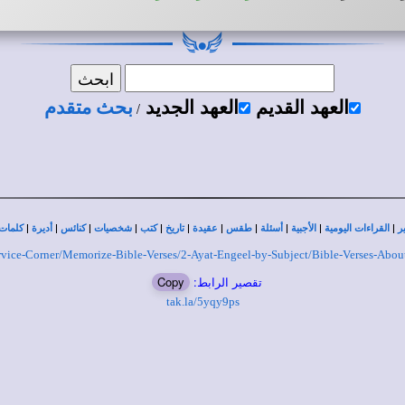
العهد القديم
العهد الجديد
بحث متقدم
/
|
|
|
|
|
|
|
|
|
|
|
ر
القراءات اليومية
الأجبية
أسئلة
طقس
عقيدة
تاريخ
كتب
شخصيات
كنائس
أديرة
كلمات 
Service-Corner/Memorize-Bible-Verses/2-Ayat-Engeel-by-Subject/Bible-Verses-Abo
تقصير الرابط:
Copy
tak.la/5yqy9ps