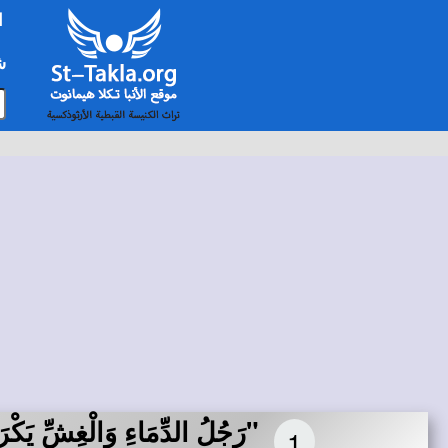
ا
شخ
"رَجُلُ الدِّمَاءِ وَالْغِشِّ يَكْر
1