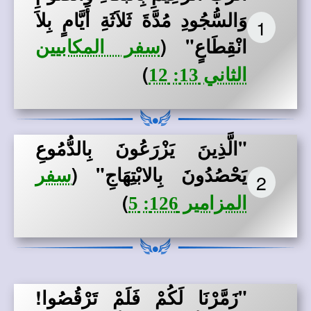
وَالسُّجُودِ مُدَّةَ ثَلاَثَةِ أَيَّامٍ بِلاَ
1
انْقِطَاعٍ"
(
سفر المكابيين
)
الثاني 13: 12
"الَّذِينَ يَزْرَعُونَ بِالدُّمُوعِ
يَحْصُدُونَ بِالابْتِهَاجِ" (
سفر
2
)
المزامير 126: 5
"زَمَّرْنَا لَكُمْ فَلَمْ تَرْقُصُوا!