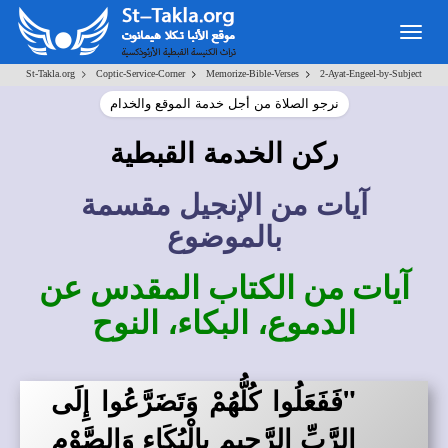
Togg
navig
>
>
>
St-Takla.org
Coptic-Service-Corner
Memorize-Bible-Verses
2-Ayat-Engeel-by-Subject
نرجو الصلاة من أجل خدمة الموقع والخدام
ركن الخدمة القبطية
آيات من الإنجيل مقسمة
بالموضوع
آيات من الكتاب المقدس عن
الدموع، البكاء، النوح
"فَفَعَلُوا كُلُّهُمْ وَتَضَرَّعُوا إِلَى
الرَّبِّ الرَّحِيمِ بِالْبُكَاءِ وَالصَّوْمِ