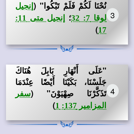
نُحْنَا لَكُمْ فَلَمْ تَبْكُوا"
(
إنجيل
3
؛
لوقا 7: 32
إنجيل متى 11:
)
17
"عَلَى أَنْهَارِ بَابِلَ هُنَاكَ
جَلَسْنَا، بَكَيْنَا أَيْضًا عِنْدَمَا
4
تَذَكَّرْنَا صِهْيَوْنَ"
(
سفر
)
المزامير 137: 1