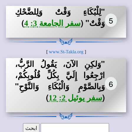
"لِلْبُكَاءِ وَقْتٌ وَلِلضَّحْكِ
5
وَقْتٌ"
(
)
سفر الجامعة 3: 4
]
www.St-Takla.org
[
"وَلكِنِ الآنَ، يَقُولُ الرَّبُّ،
ارْجِعُوا إِلَيَّ بِكُلِّ قُلُوبِكُمْ،
6
وَبِالصَّوْمِ وَالْبُكَاءِ وَالنَّوْحِ"
)
(
سفر يوئيل 2: 12