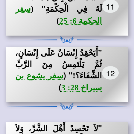
11
لَهُ فِي الْحِكْمَةِ"
(
سفر
)
الحكمة 6: 25
"أَيَحْقِدُ إِنْسَانٌ عَلَى إِنْسَانٍ،
ثُمَّ يَلْتَمِسُ مِنَ الرَّبِّ
12
الشِّفَاءَ؟!"
(
سفر يشوع بن
)
سيراخ 28: 3
"لاَ تَحْسِدْ أَهْلَ الشَّرِّ، وَلاَ