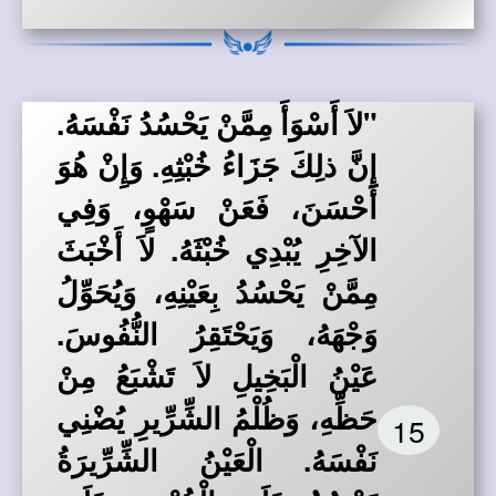
"لاَ أَسْوَأَ مِمَّنْ يَحْسُدُ نَفْسَهُ.
إِنَّ ذلِكَ جَزَاءُ خُبْثِهِ. وَإِنْ هُوَ
أَحْسَنَ، فَعَنْ سَهْوٍ، وَفِي
الآخِرِ يُبْدِي خُبْثَهُ. لاَ أَخْبَثَ
مِمَّنْ يَحْسُدُ بِعَيْنِهِ، وَيُحَوِّلُ
وَجْهَهُ، وَيَحْتَقِرُ النُّفُوسَ.
عَيْنُ الْبَخِيلِ لاَ تَشْبَعُ مِنْ
حَظِّهِ، وَظُلْمُ الشِّرِّيرِ يُضْنِي
15
نَفْسَهُ. الْعَيْنُ الشِّرِّيرَةُ