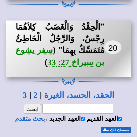
"الْحِقْدُ وَالْغَضَبُ كِلاَهُمَا
رِجْسٌ، وَالرَّجُلُ الْخَاطِئُ
20
مُتَمَسِّكٌ بِهِمَا"
(
سفر يشوع
)
بن سيراخ 27: 33
|
|
الحقد، الحسد، الغيرة
2
3
العهد القديم
العهد الجديد
بحث متقدم
/