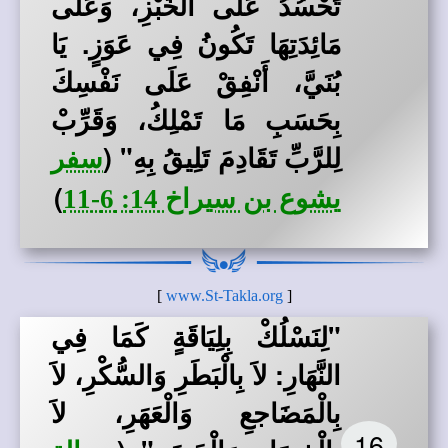
تَحْسُدُ عَلَى الْخُبْزِ، وَعَلَى
مَائِدَتِهَا تَكُونُ فِي عَوَزٍ. يَا
بُنَيَّ، أَنْفِقْ عَلَى نَفْسِكَ
بِحَسَبِ مَا تَمْلِكُ، وَقَرِّبْ
لِلرَّبِّ تَقَادِمَ تَلِيقُ بِهِ"
(
سفر
)
يشوع بن سيراخ 14: 6-11
]
www.St-Takla.org
[
"لِنَسْلُكْ بِلِيَاقَةٍ كَمَا فِي
النَّهَارِ: لاَ بِالْبَطَرِ وَالسُّكْرِ، لاَ
بِالْمَضَاجعِ وَالْعَهَرِ، لاَ
16