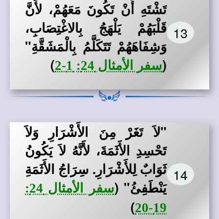
تَشْتَهِ أَنْ تَكُونَ مَعَهُمْ، لأَنَّ
قَلْبَهُمْ يَلْهَجُ بِالاغْتِصَابِ،
13
وَشِفَاهَهُمْ تَتَكَلَّمُ بِالْمَشَقَّةِ"
)
(
سفر الأمثال 24: 1-2
"لاَ تَغَرْ مِنَ الأَشْرَارِ وَلاَ
تَحْسِدِ الأَثَمَةَ، لأَنَّهُ لاَ يَكُونُ
ثَوَابٌ لِلأَشْرَارِ. سِرَاجُ الأَثَمَةِ
14
يَنْطَفِئُ"
(
سفر الأمثال 24:
)
19-20