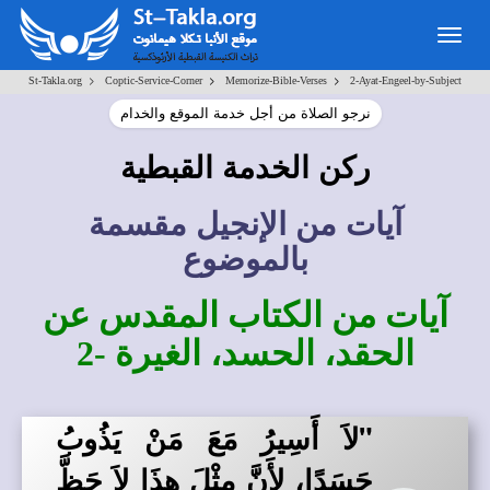
Togg
navig
>
>
>
St-Takla.org
Coptic-Service-Corner
Memorize-Bible-Verses
2-Ayat-Engeel-by-Subject
نرجو الصلاة من أجل خدمة الموقع والخدام
ركن الخدمة القبطية
آيات من الإنجيل مقسمة
بالموضوع
آيات من الكتاب المقدس عن
الحقد، الحسد، الغيرة -2
"لاَ أَسِيرُ مَعَ مَنْ يَذُوبُ
حَسَدًا، لأَنَّ مِثْلَ هذَا لاَ حَظَّ