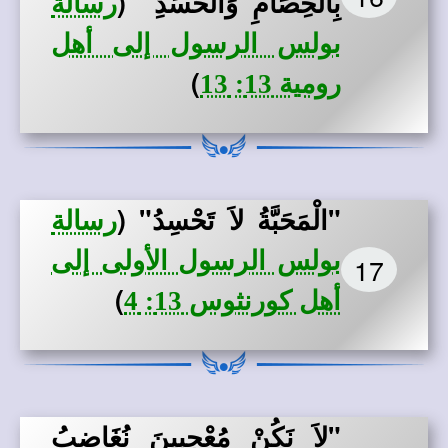
بِالْخِصَامِ وَالْحَسَدِ"
(
رسالة
بولس الرسول إلى أهل
)
رومية 13: 13
"الْمَحَبَّةُ لاَ تَحْسِدُ" (
رسالة
بولس الرسول الأولى إلى
17
)
أهل كورنثوس 13: 4
"لاَ نَكُنْ مُعْجِبِينَ نُغَاضِبُ