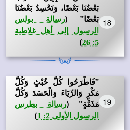
بَعْضُنَا بَعْضًا، وَنَحْسِدُ بَعْضُنَا
بَعْضًا"
(
رسالة بولس
18
الرسول إلى أهل غلاطية
)
5: 26
"فَاطْرَحُوا كُلَّ خُبْثٍ وَكُلَّ
مَكْرٍ وَالرِّيَاءَ وَالْحَسَدَ وَكُلَّ
19
مَذَمَّةٍ"
(
رسالة بطرس
)
الرسول الأولى 2: 1