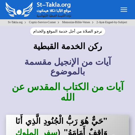
Togg
navig
>
>
>
St-Takla.org
Coptic-Service-Corner
Memorize-Bible-Verses
2-Ayat-Engeel-by-Subject
نرجو الصلاة من أجل خدمة الموقع والخدام
ركن الخدمة القبطية
آيات من الإنجيل مقسمة
بالموضوع
آيات من الكتاب المقدس عن
الله
"حَيٌّ هُوَ رَبُّ الْجُنُودِ الَّذِي أَنَا
وَاقِفٌ أَمَامَهُ" (
سفر الملوك