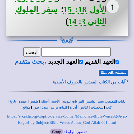
1
؛
الأول 18: 15
سفر الملوك
)
الثاني 3: 14
العهد القديم
العهد الجديد
بحث متقدم
/
*
آيات من الكتاب المقدس بالحروف الأبجدية
|
|
|
|
|
|
|
،
:
الكتاب المقدس
بحث
تفاسير
القراءات اليومية
الأجبية
أسئلة
طقس
عقيدة
تاريخ
|
|
|
|
|
|
|
كتب
شخصيات
كنائس
أديرة
كلمات ترانيم
ميديا
صور
مواقع
https://st-takla.org/Coptic-Service-Corner/Memorize-Bible-Verses/2-Ayat-
Engeel-by-Subject/Bible-Verses-About_God-Allah-001.html
تقصير الرابط:
Copy