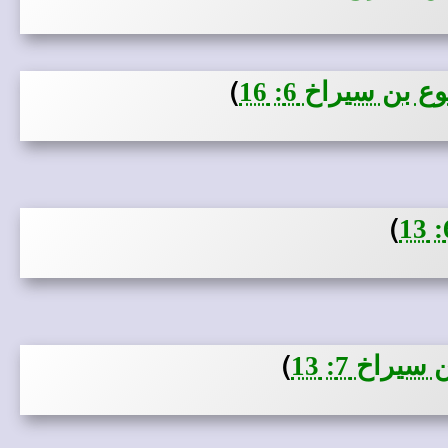
)
بن سيراخ 6: 16
)
)
راخ 7: 13