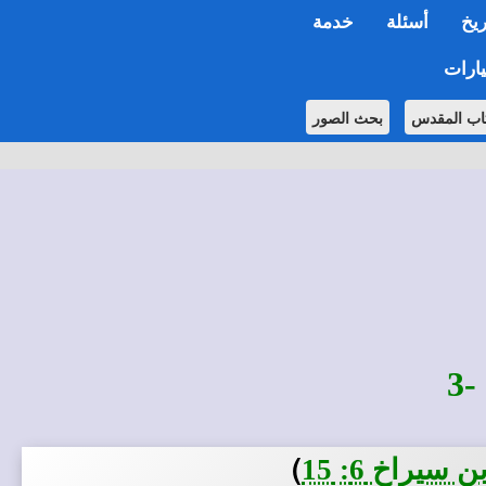
ريخ
أسئلة
خدمة
ارات
اب المقدس
بحث الصور
3
)
يراخ 6: 15