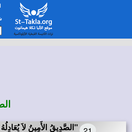
ا
شخ
الص
"الصَّدِيقُ الأَمِينُ لاَ يُعَادِلُه
21