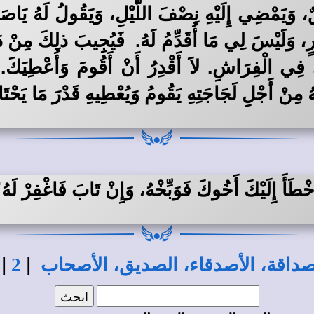
وَيَمْضِي إِلَيْهِ نِصْفَ اللَّيْلِ، وَيَقُولُ لَهُ يَاصَدِي
وَلَيْسَ لِي مَا أُقَدِّمُ لَهُ. فَيُجِيبَ ذلِكَ مِنْ دَا
فِي الْفِرَاشِ. لاَ أَقْدِرُ أَنْ أَقُومَ وَأُعْطِيَكَ.
َهُ مِنْ أَجْلِ لَجَاجَتِهِ يَقُومُ وَيُعْطِيهِ قَدْرَ مَا يَحْت
خْطَأَ إِلَيْكَ أَخُوكَ فَوَبِّخْهُ، وَإِنْ تَابَ فَاغْفِرْ لَه
|
|
صداقة، الأصدقاء، الصديق، الأصحاب
2