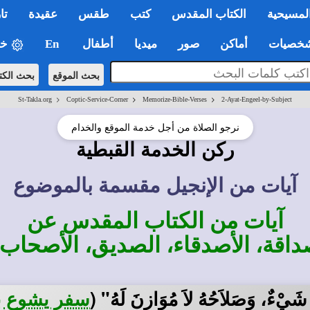
لمسيحية
الكتاب المقدس
كتب
طقس
عقيدة
تا
صيات
أماكن
صور
ميديا
أطفال
En
خي
بحث الموقع
بحث الكت
>
>
>
St-Takla.org
Coptic-Service-Corner
Memorize-Bible-Verses
2-Ayat-Engeel-by-Subject
نرجو الصلاة من أجل خدمة الموقع والخدام
ركن الخدمة القبطية
آيات من الإنجيل مقسمة بالموضوع
آيات من الكتاب المقدس عن
داقة، الأصدقاء، الصديق، الأصحاب -
ُ شَيْءٌ، وَصَلاَحُهُ لاَ مُوَازِنَ لَهُ"
(
سفر يشوع بن س