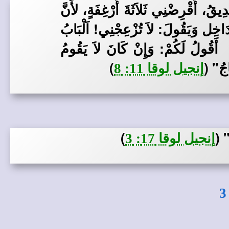
قُ، أَقْرِضْنِي ثَلاَثَةَ أَرْغِفَةٍ، لأَنَّ
خِل وَيَقُولَ: لاَ تُزْعِجْنِي! اَلْبَابُ
 أَقُولُ لَكُمْ: وَإِنْ كَانَ لاَ يَقُومُ
َاجُ"
(
)
إنجيل لوقا 11: 8
ُ"
(
)
إنجيل لوقا 17: 3
3