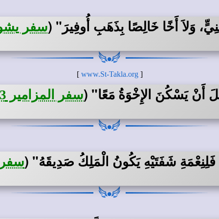
ِيٍّ، وَلاَ أَخًا خَالِصًا بِذَهَبِ أُوفِيرَ"
(
سفر يشوع ب
]
www.St-Takla.org
[
لَ أَنْ يَسْكُنَ الإِخْوَةُ مَعًا"
(
سفر المزامير 133: 1
َلِنِعْمَةِ شَفَتَيْهِ يَكُونُ الْمَلِكُ صَدِيقَهُ"
(
سفر الأ