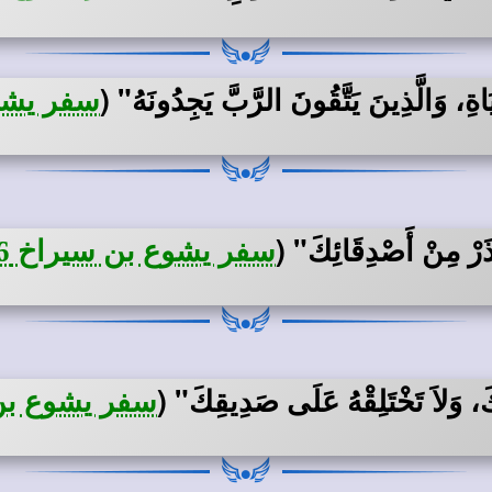
ةِ، وَالَّذِينَ يَتَّقُونَ الرَّبَّ يَجِدُونَهُ"
(
سفر يشوع 
ذَرْ مِنْ أَصْدِقَائِكَ"
(
سفر يشوع بن سيراخ 6: 13
كَ، وَلاَ تَخْتَلِقْهُ عَلَى صَدِيقِكَ"
(
سفر يشوع بن سي