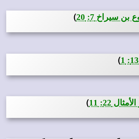
)
ن سيراخ 7: 20
)
)
مثال 22: 11