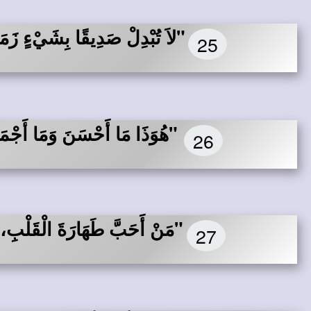
"لاَ تُبْدِلْ صَدِيقًا بِشَيْءٍ زَمَن
25
"هُوَذَا مَا أَحْسَنَ وَمَا أَجْمَ
26
"مَنْ أَحَبَّ طَهَارَةَ الْقَلْبِ، ف
27