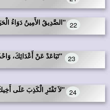
"الصَّدِيقُ الأَمِينُ دَوَاءُ الْحَيَا
22
"تَبَاعَدْ عَنْ أَعْدَائِكَ، وَاحْ
23
"لاَ تَفْتَرِ الْكَذِبَ عَلَى أَخِي
24