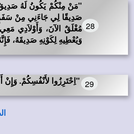
"مَنْ مِنْكُمْ يَكُونُ لَهُ صَدِيقٌ، 
صَدِيقًا لِي جَاءَنِي مِنْ سَفَرٍ، 
28
مُغْلَقٌ الآنَ، وَأَوْلاَدِي مَعِي 
وَيُعْطِيهِ لِكَوْنِهِ صَدِيقَهُ، فَإِنّ
"اِحْتَرِزُوا لأَنْفُسِكُمْ. وَإِنْ أَ
29
ال