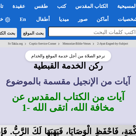
لمسيحية
الكتاب المقدس
كتب
طقس
عقيدة
تا
صيات
أماكن
صور
ميديا
أطفال
En
خي
بحث الموقع
بحث الكت
>
>
>
St-Takla.org
Coptic-Service-Corner
Memorize-Bible-Verses
2-Ayat-Engeel-by-Subject
نرجو الصلاة من أجل خدمة الموقع والخدام
ركن الخدمة القبطية
آيات من الإنجيل مقسمة بالموضوع
آيات من الكتاب المقدس عن
مخافة الله، اتقى الله -1
مَةِ، فَاحْفَظِ الْوَصَايَا، فَيَهَبَهَا لَكَ الرَّبُّ. فَإِ