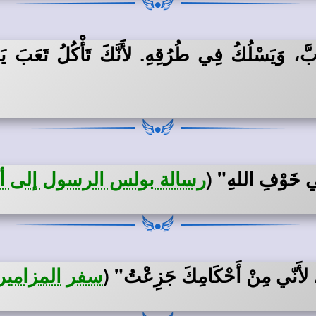
َّ، وَيَسْلُكُ فِي طُرُقِهِ. لأَنَّكَ تَأْكُلُ تَعَبَ ي
ِي خَوْفِ اللهِ"
(
رسالة بولس الرسول إلى أهل 
أَنّي مِنْ أَحْكَامِكَ جَزِعْتُ"
(
سفر المزامير 119: 20