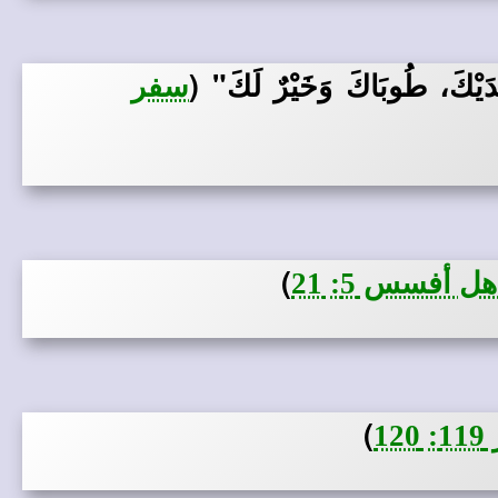
َدَيْكَ، طُوبَاكَ وَخَيْرٌ لَكَ"
(
سفر
)
أفسس 5: 21
)
1