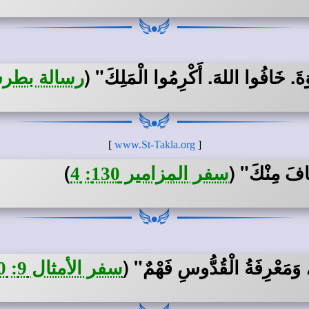
ْوَةَ. خَافُوا اللهَ. أَكْرِمُوا الْمَلِكَ"
(
رسالة بطرس ا
]
www.St-Takla.org
[
خَافَ مِنْكَ"
(
)
سفر المزامير 130: 4
، وَمَعْرِفَةُ الْقُدُّوسِ فَهْمٌ" (
سفر الأمثال 9: 10