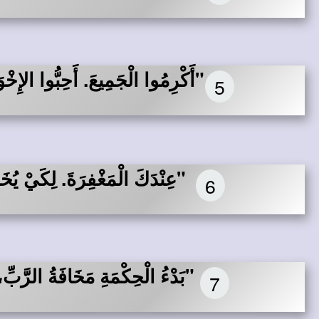
"أَكْرِمُوا الْجَمِيعَ. أَحِبُّوا الإِخ
5
"عِنْدَكَ الْمَغْفِرَةَ. لِكَيْ يُ
6
"بَدْءُ الْحِكْمَةِ مَخَافَةُ الرَّبِّ
7