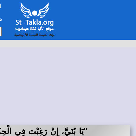
ا
شخ
"يَا بُنَيَّ، إِنْ رَغِبْتَ فِي الْحِكْ