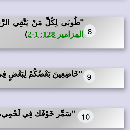
"طُوبَى لِكُلِّ مَنْ يَتَّقِي الرَّب
8
)
المزامير 128: 1-2
"خَاضِعِينَ بَعْضُكُمْ لِبَعْضٍ ف
9
"سَمِّر خَوْفَك فِي لَحْمِي، ل
10