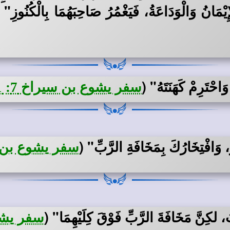
يْمَانُ وَالْوَدَاعَةُ، فَيَغْمُرُ صَاحِبَهُمَا بِالْكُنُوزِ"
احْتَرِمْ كَهَنَتَهُ"
(
سفر يشوع بن سيراخ 7: 31
، وَافْتِخَارُكَ بِمَخَافَةِ الرَّبِّ"
(
سفر يشوع بن سير
بَ، لكِنَّ مَخَافَةَ الرَّبِّ فَوْقَ كِلَيْهِمَا"
(
سفر يشوع 