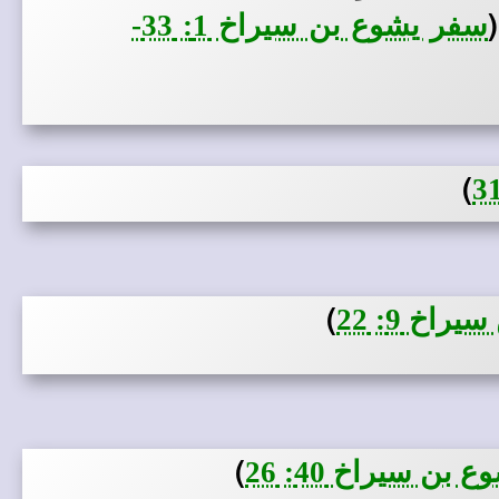
(
سفر يشوع بن سيراخ 1: 33-
)
)
اخ 9: 22
)
بن سيراخ 40: 26