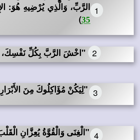
الرَّبِّ، وَالَّذِي يُرْضِيهِ هُوَ: الإِ
1
)
35
2
"اخْشَ الرَّبَّ بِكُلِّ نَفْسِكَ، وَ
"لِيَكُنْ مُؤَاكِلُوكَ مِنَ الأَبْرَارِ
3
"الْغِنَى وَالْقُوَّةُ يُعِزَّانِ الْقَلْ
4