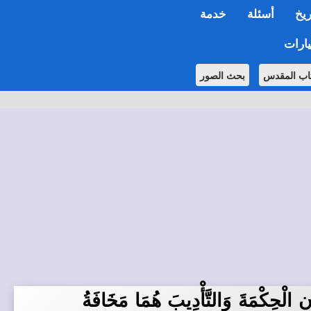
ريخ
أسئلة
خدمة
ارات
اب المقدس
بحث الصور
ن الْحِكْمَةَ وَالتَّأْدِيبَ هُمَا مَخَافَةُ