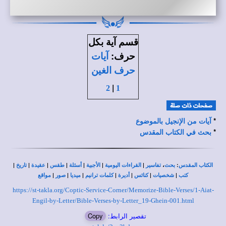
قسم
آية بكل
:
حرف
آيات
حرف الغين
|
2
1
*
آيات من الإنجيل بالموضوع
*
بحث في الكتاب المقدس
|
|
|
|
|
|
|
،
:
الكتاب المقدس
بحث
تفاسير
القراءات اليومية
الأجبية
أسئلة
طقس
عقيدة
تاريخ
|
|
|
|
|
|
|
كتب
شخصيات
كنائس
أديرة
كلمات ترانيم
ميديا
صور
مواقع
https://st-takla.org/Coptic-Service-Corner/Memorize-Bible-Verses/1-Aiat-
Engil-by-Letter/Bible-Verses-by-Letter_19-Ghein-001.html
تقصير الرابط:
Copy