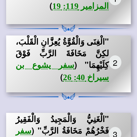
)
المزامير 119: 19
"الْغِنَى وَالْقُوَّةُ يُعِزَّانِ الْقَلْبَ،
لكِنَّ مَخَافَةَ الرَّبِّ فَوْقَ
2
كِلَيْهِمَا"
(
سفر يشوع بن
)
سيراخ 40: 26
"الْغَنِيُّ وَالْمَجِيدُ وَالْفَقِيرُ
فَخْرُهُمْ مَخَافَةُ الرَّبِّ"
(
سفر
3