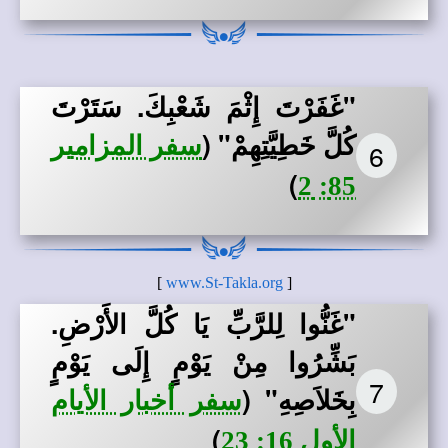
"غَفَرْتَ إِثْمَ شَعْبِكَ. سَتَرْتَ
كُلَّ خَطِيَّتِهِمْ"
(
سفر المزامير
6
)
85: 2
]
www.St-Takla.org
[
"غَنُّوا لِلرَّبِّ يَا كُلَّ الأَرْضِ.
بَشِّرُوا مِنْ يَوْمٍ إِلَى يَوْمٍ
7
بِخَلاَصِهِ"
(
سفر أخبار الأيام
)
الأول 16: 23