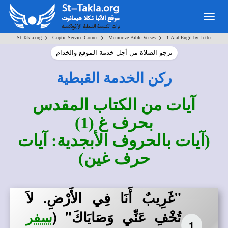
Togg
navig
>
>
>
St-Takla.org
Coptic-Service-Corner
Memorize-Bible-Verses
1-Aiat-Engil-by-Letter
نرجو الصلاة من أجل خدمة الموقع والخدام
ركن الخدمة القبطية
آيات من الكتاب المقدس
بحرف غ (1)
(آيات بالحروف الأبجدية: آيات
حرف غين)
"غَرِيبٌ أَنَا فِي الأَرْضِ. لاَ
تُخْفِ عَنِّي وَصَايَاكَ"
(
سفر
1