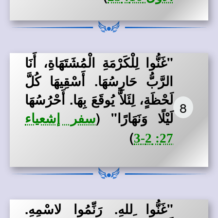
"غَنُّوا لِلْكَرْمَةِ الْمُشَتَهَاةِ، أَنَا
الرَّبُّ حَارِسُهَا. أَسْقِيهَا كُلَّ
لَحْظَةٍ، لِئَلاَّ يُوقَعَ بِهَا. أَحْرُسُهَا
8
لَيْلًا وَنَهَارًا"
(
سفر إشعياء
)
27: 2-3
"غَنُّوا ِللهِ. رَنِّمُوا لاسْمِهِ.