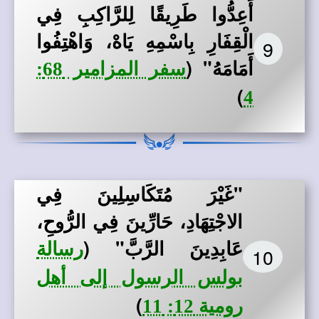
أَعِدُّوا طَرِيقًا لِلرَّاكِبِ فِي
الْقِفَارِ بِاسْمِهِ يَاهْ، وَاهْتِفُوا
9
أَمَامَهُ"
(
سفر المزامير 68:
)
4
"غَيْرَ مُتَكَاسِلِينَ فِي
الاجْتِهَادِ، حَارِّينَ فِي الرُّوحِ،
عَابِدِينَ الرَّبَّ"
(
رسالة
10
بولس الرسول إلى أهل
)
رومية 12: 11