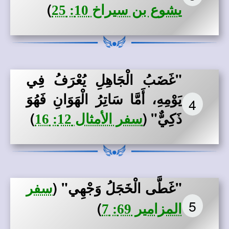
)
يشوع بن سيراخ 10: 25
"غَضَبُ الْجَاهِلِ يُعْرَفُ فِي
يَوْمِهِ، أَمَّا سَاتِرُ الْهَوَانِ فَهُوَ
4
ذَكِيٌّ" (
)
سفر الأمثال 12: 16
"غَطَّى الْخَجَلُ وَجْهِي"
(
سفر
5
)
المزامير 69: 7