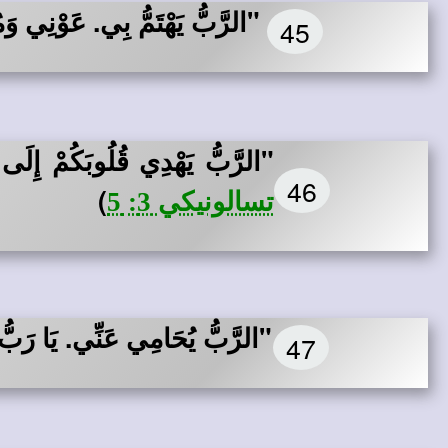
"الرَّبُّ يَهْتَمُّ بِي. عَوْنِي وَ
45
"الرَّبُّ يَهْدِي قُلُوبَكُمْ إِلَى
46
)
تسالونيكي 3: 5
"الرَّبُّ يُحَامِي عَنِّي. يَا رَبُّ، 
47