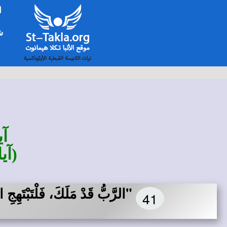
ا
شخ
آي
(آي
"الرَّبُّ قَدْ مَلَكَ، فَلْتَبْتَهِجِ 
41