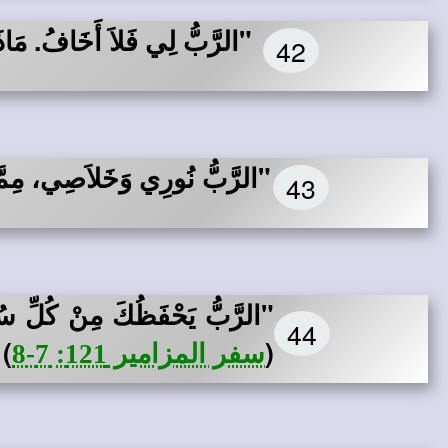
"الرَّبُّ لِي فَلاَ أَخَافُ. مَا
42
"الرَّبُّ نُورِي وَخَلاَصِي، مِمّ
43
"الرَّبُّ يَحْفَظُكَ مِنْ كُلِّ سُ
44
)
(
سفر المزامير 121: 7-8