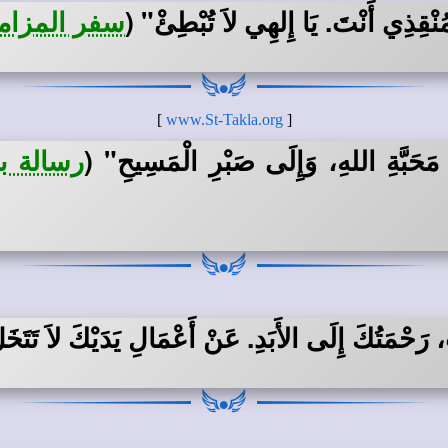
مُنْقِذِي أَنْتَ. يَا إِلهِي لاَ تُبْطِئْ"
(
سفر المزامير 40:
]
www.St-Takla.org
[
 مَحَبَّةِ اللهِ، وَإِلَى صَبْرِ الْمَسِيحِ" (
رسالة ب
رَحْمَتُكَ إِلَى الأَبَدِ. عَنْ أَعْمَالِ يَدَيْكَ لاَ تَتَخَ