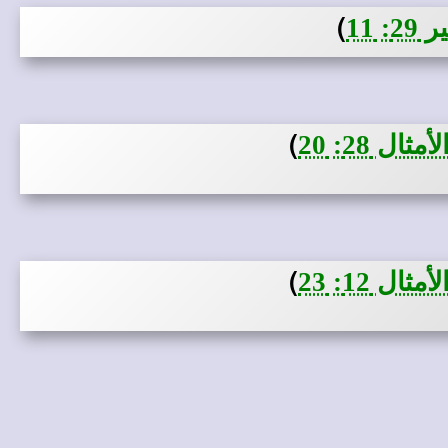
)
 11
)
ثال 28: 20
)
ثال 12: 23