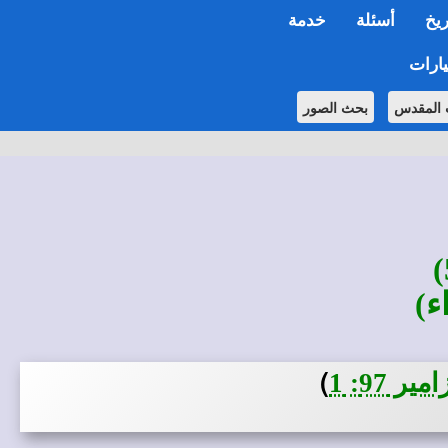
ريخ
أسئلة
خدمة
ارات
 المقدس
بحث الصور
ء)
)
 97: 1