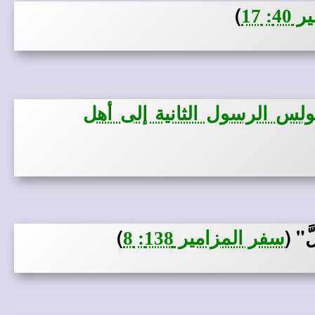
)
 17
ولس الرسول الثانية إلى أهل
لَّ"
(
)
سفر المزامير 138: 8