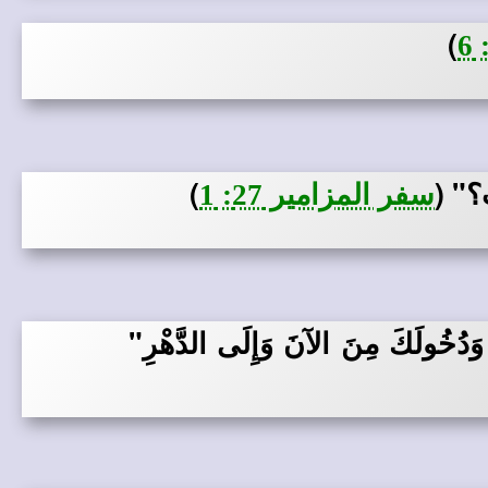
)
بُ؟"
(
)
سفر المزامير 27: 1
دُخُولَكَ مِنَ الآنَ وَإِلَى الدَّهْرِ"