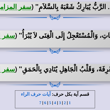
 الرَّبُّ يُبَارِكُ شَعْبَهُ بِالسَّلاَمِ"
(
سفر المزامير 29:
َاتِ، وَالْمُسْتَعْجِلُ إِلَى الْغِنَى لاَ يُبْرَأُ"
(
سفر الأم
عْرِفَةَ، وَقَلْبُ الْجَاهِلِ يُنَادِي بِالْحَمَقِ"
(
سفر الأم
قسم
:
آية بكل حرف
آيات حرف الراء
|
|
|
|
|
|
7
6
5
4
3
2
1