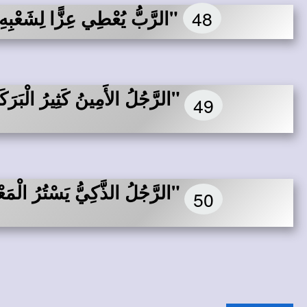
48
"الرَّبُّ يُعْطِي عِزًّا لِشَعْبِهِ.
"الرَّجُلُ الأَمِينُ كَثِيرُ الْبَرَك
49
"الرَّجُلُ الذَّكِيُّ يَسْتُرُ الْمَ
50