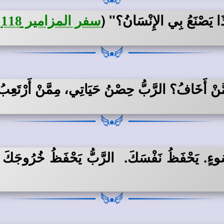
ذَا يَصْنَعُ بِي الإِنْسَانُ؟"
(
سفر المزامير 118: 6
َنْ أَخَافُ؟ الرَّبُّ حِصْنُ حَيَاتِي، مِمَّنْ أَرْتَعِ
وءٍ. يَحْفَظُ نَفْسَكَ. الرَّبُّ يَحْفَظُ خُرُوجَكَ وَ