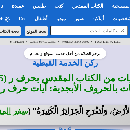
لمسيحية
الكتاب المقدس
كتب
طقس
عقيدة
تا
صيات
أماكن
صور
ميديا
أطفال
En
خي
بحث الموقع
بحث الكتاب
>
>
>
St-Takla.org
Coptic-Service-Corner
Memorize-Bible-Verses
1-Aiat-Engil-by-Letter
نرجو الصلاة من أجل خدمة الموقع والخدام
ركن الخدمة القبطية
ات من الكتاب المقدس بحرف ر (5)
ات بالحروف الأبجدية: آيات حرف را
الأَرْضُ، وَلْتَفْرَحِ الْجَزَائِرُ الْكَثِيرَةُ"
(
سفر المزامير