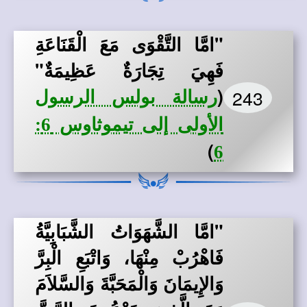
"امَّا التَّقْوَى مَعَ الْقَنَاعَةِ
فَهِيَ تِجَارَةٌ عَظِيمَةٌ"
(
243
رسالة بولس الرسول
الأولى إلى تيموثاوس 6:
)
6
"امَّا الشَّهَوَاتُ الشَّبَابِيَّةُ
فَاهْرُبْ مِنْهَا، وَاتْبَعِ الْبِرَّ
وَالإِيمَانَ وَالْمَحَبَّةَ وَالسَّلاَمَ