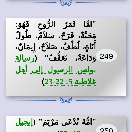
"امَّا ثَمَرُ الرُّوحِ فَهُوَ:
مَحَبَّةٌ، فَرَحٌ، سَلاَمٌ، طُولُ
أَنَاةٍ، لُطْفٌ، صَلاَحٌ، إِيمَانٌ،
249
وَدَاعَةٌ، تَعَفُّفٌ"
(
رسالة
بولس الرسول إلى أهل
)
غلاطية 5: 22-23
"امُّهُ تُدْعَى مَرْيَمَ"
(
إنجيل
250