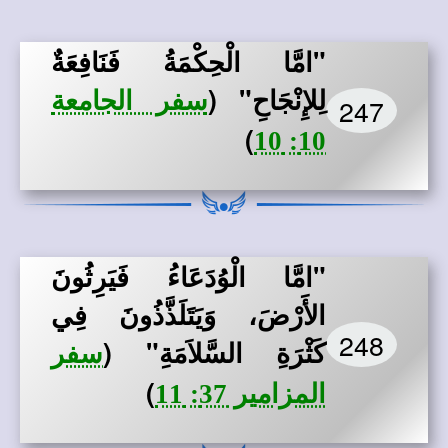
"امَّا الْحِكْمَةُ فَنَافِعَةٌ
لِلإِنْجَاحِ"
(
سفر الجامعة
247
)
10: 10
"امَّا الْوُدَعَاءُ فَيَرِثُونَ
الأَرْضَ، وَيَتَلَذَّذُونَ فِي
248
كَثْرَةِ السَّلاَمَةِ"
(
سفر
)
المزامير 37: 11