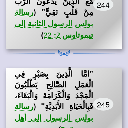
مَعَ الَّذِينَ يَدْعُونَ الرَّبَّ
244
مِنْ قَلْبٍ نَقِيٍّ" (
رسالة
بولس الرسول الثانية إلى
)
تيموثاوس 2: 22
"امَّا الَّذِينَ بِصَبْرٍ فِي
الْعَمَلِ الصَّالِحِ يَطْلُبُونَ
الْمَجْدَ وَالْكَرَامَةَ وَالْبَقَاءَ،
245
فَبِالْحَيَاةِ الأَبَدِيَّةِ"
(
رسالة
بولس الرسول إلى أهل