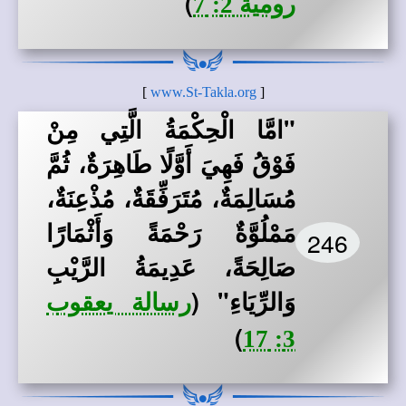
)
رومية 2: 7
]
www.St-Takla.org
[
"امَّا الْحِكْمَةُ الَّتِي مِنْ
فَوْقُ فَهِيَ أَوَّلًا طَاهِرَةٌ، ثُمَّ
مُسَالِمَةٌ، مُتَرَفِّقَةٌ، مُذْعِنَةٌ،
مَمْلُوَّةٌ رَحْمَةً وَأَثْمَارًا
246
صَالِحَةً، عَدِيمَةُ الرَّيْبِ
وَالرِّيَاءِ"
(
رسالة يعقوب
)
3: 17