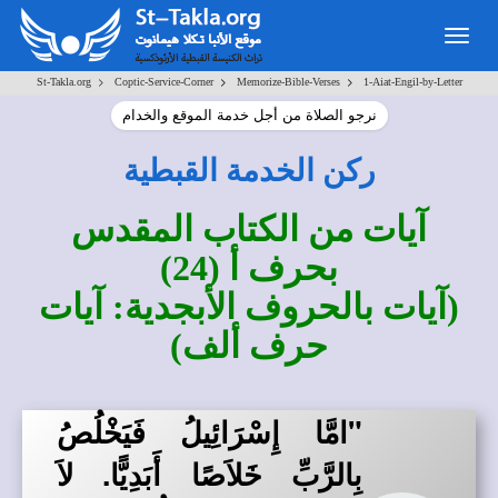
Togg
navig
>
>
>
St-Takla.org
Coptic-Service-Corner
Memorize-Bible-Verses
1-Aiat-Engil-by-Letter
نرجو الصلاة من أجل خدمة الموقع والخدام
ركن الخدمة القبطية
آيات من الكتاب المقدس
بحرف أ (24)
(آيات بالحروف الأبجدية: آيات
حرف ألف)
"امَّا إِسْرَائِيلُ فَيَخْلُصُ
بِالرَّبِّ خَلاَصًا أَبَدِيًّا. لاَ