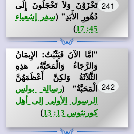
تَخْزَوْنَ وَلاَ تَخْجَلُونَ إِلَى
241
دُهُورِ الأَبَدِ" (
سفر إشعياء
)
45: 17
"امَّا الآنَ فَيَثْبُتُ: الإِيمَانُ
وَالرَّجَاءُ وَالْمَحَبَّةُ، هذِهِ
الثَّلاَثَةُ وَلكِنَّ أَعْظَمَهُنَّ
242
الْمَحَبَّةُ" (
رسالة بولس
الرسول الأولى إلى أهل
)
كورنثوس 13: 13