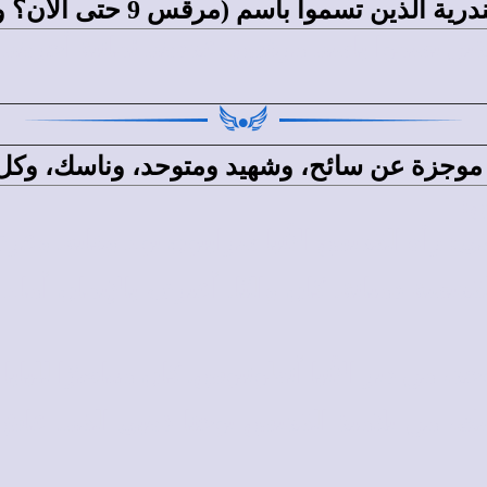
تسموا باسم (مرقس 9 حتى الآن؟ وفى عصر عاش آخرهم؟
لذين تسموا باسم مرقس، عددهم ثمانية آخرهم ا
ة موجزة عن سائح، وشهيد ومتوحد، وناسك، و
:
 رآه القديس الأنبا سرابيون يوم وفاته. وعرف 
سة دميانة. كان واليًا. أعترف بالإيمان أمام د
من دير الأنبا أنطونيوس. كان معاصرًا للبابا مت
، من تلاميذ القديس يوحنا ذهبى الفم. عاش 