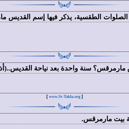
الصلوات الطقسية، يذكر فيها إسم القديس م
مرقس في كتاب الأبصلمودية (السنوية والكيهكي
لسنكسار، وفى الدفنار، وفى دورة الصليب والش
بعض رسائل بولس).
ارمرقس؟ سنة واحدة بعد نياحة القديس..(أذك
استشهد القديس مارمرقس في سنة 68م، سنة و
[
]
www.St-Takla.org