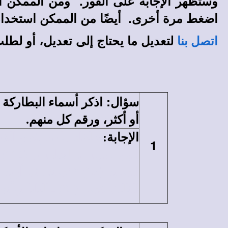
وستظهر الإجابة على الفور. ومن الممكن أن
اضغط مرة أخرى. أيضًا من الممكن استخدام الأ
لتعديل ما يحتاج إلى تعديل، أو لطل
اتصل بنا
:
سؤال
اذكر أسماء البطارك
أو أكثر، ورقم كل منهم.
الإجابة
:
خلفاء مارمرقس الذين جلس
1
الثالث عشر (94) ـ البابا يوأنس السادس عشر (103) ـ البابا بطرس الجاولى (109).