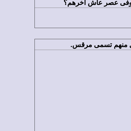
لبابا مرقس الثامن (البطريرك
كل منهم تسمى مرقس.
منه سيرته وكتبها. وكفنه.
يوقلدنوس (بعد إنكاره قبلًا) ونال
اؤس (البطريرك 87).
في القرن الرابع. عاصر القديس