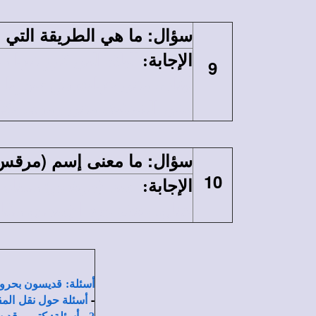
:
ما
هي الطريقة التي 
سؤال
الإجابة
:
البلاد التي كرز فيها
9
لبنان، وفى جهات من سوريا 
وفى البندقية، وفى رومه. وكا
:
ما معنى إسم (مرقس)؟
سؤال
10
الإجابة
:
اسم (مرقس) معناه الم
حنان. وفقد ورد الإسمان معًا في (أع
أسئلة: قديسون بحرو
-
أسئلة حول نقل المقر
-