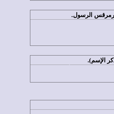
ارمرقس الرسول.
ة)، في الأبصاليات،
عانين. وأيضًا في القراءات (فى
ر الإسم).
احدة بعد استشهاد القديس بولس (وأيضًا القديس