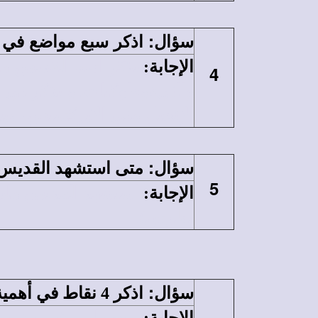
:
اذكر سبع مواضع في 
سؤال
الإجابة
:
يذكر اسم القديس مار
4
والثيءوطوكيات. و يذكر في ا
الإنجيل وفى الابركسيس، و
:
سؤال
متى استشهد القديس م
5
الإجابة
:
بطرس).
:
سؤال
اذكر 4 نقاط في أهمية بيت مارمرقس.