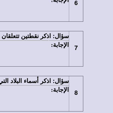
الإجابة
:
6
القدس على التلاميذ كألسنة من نار (أع2). كما أن هذا البيت صار أ
:
سؤال
اذكر نقطتين تتعلقان
الإجابة
:
أسد مرقس يتصل بمعجزة
7
باعتباره الأسد الخارج من سبط يه
:
اذكر أسماء البلاد الت
سؤال
الإجابة
:
البلاد التي كرز فيها
8
لبنان، وفى جهات من سوريا 
وفى البندقية، وفى رومه. وكا