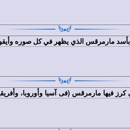
ول كنيسة (أع 12: 12).
 بأسد مارمرقس الذي يظهر في كل صوره وأيقون
 قتل فيه أسد بصلاته إنقاذًا لأبيه. كما يرمز
وذا (رؤ5: 5).
ي كرز فيها مارمرقس (فى آسيا وأوروبا، وأفريقيا
 مارمرقس هي مصر وليبيا (فى أفريقيا). أما في 
وبخاصة أنطاكية، وكذلك في آسيا الصغرى. وفى
ن مصاحبًا للقديس بولس في تنقلاته.