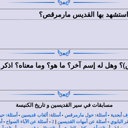
استشهد بها القديس مارمرقص؟
 مارمرقس هي مصر وليبيا (فى أفريقيا). أما في 
وبخاصة أنطاكية، وكذلك في آسيا الصغرى. وفى
ن مصاحبًا للقديس بولس في تنقلاته.
 وهل له إسم آخر؟ ما هو؟ وما معناه؟ اذكر 
طرقة. فقد كان مطرقة لعبادة الأصنام. واسمه ا
 12: 12).
مسابقات في سير القديسين و تاريخ الكنيسة
-
-
-
ف أبجدية
أسئلة: حول مارمرقس
أسئلة: ألقاب قديسين
أسئلة: حي
-
-
|
-
 البابوي
أسئلة عن أمهات القديسين
2
أسئلة عن الآباء السواح
أس
-
-
-
|