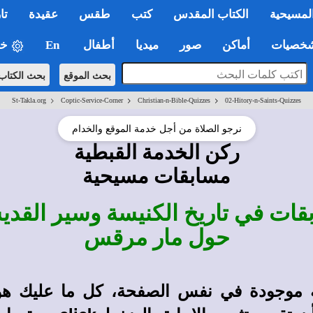
لمسيحية
الكتاب المقدس
كتب
طقس
عقيدة
تا
صيات
أماكن
صور
ميديا
أطفال
En
خي
بحث الموقع
بحث الكتاب
>
>
>
St-Takla.org
Coptic-Service-Corner
Christian-n-Bible-Quizzes
02-Hitory-n-Saints-Quizzes
نرجو الصلاة من أجل خدمة الموقع والخدام
ركن الخدمة القبطية
مسابقات مسيحية
قات في تاريخ الكنيسة وسير القدي
حول مار مرقس
موجودة في نفس الصفحة، كل ما عليك هو 