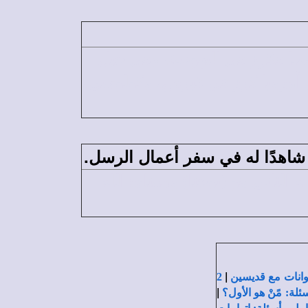
آسيا فكرز في اليهودية، وفى جبل
 أوروبا كرز في قبرص، وكولوسى،
شاهدًا له في سفر أعمال الرسل.
لثانى هو (يوحنا) ومعناه: الله
|
وانات مع قديسين
2
|
ئلة: مًنْ هو الأول؟
-