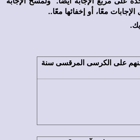
ة على مربع الإجابة أيضًا. ولمسح الإجابة
ابات معًا، أو إخفائها معًا..
يك.
منهم على الكرسى المرقسى سنة
البابا كيرلس الخامس (112) أكثر من 52 سنة،8أشهر ـ البابا أثناسيوس الرسولى (20) 45 سنة ـ البابا غبريال
السابع (95) 43سنة. ثم أربع بابوات حبريتهم أكثر من 40 سنة هم: البابا ديمتريوس الكرام (12) ـ البابا يوأنس