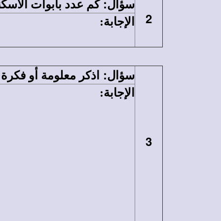
:
سؤال
كم عدد بابوات الأسكندرية الذين 
2
الإجابة
:
بابوات الأسكندرية ا
108) من 1796م ـ 1809 م.
:
سؤال
اذكر معلومة أو فكر
الإجابة
:
قديسون باسم مرقس
سائح: القديس مرقس الترمقى:
شهيد: القديس مرقس أبو القدي
3
إكليل الشهادة.
متوحد: القديس مرقس المتوحد، 
ناسك: القديس مرقس الناسك
نياوس الناسك.