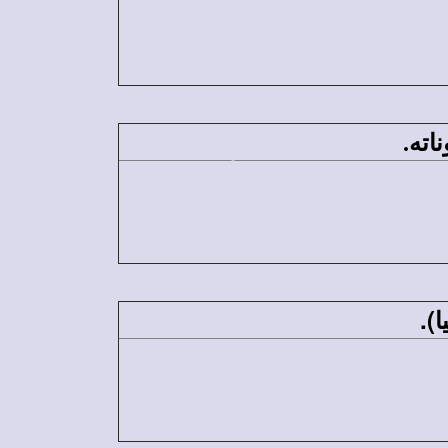
بيت مارمرقس: فيه أكل المسيح الفصح مع تلاميذه، وغسل أرجلهم، وحدثهم عن الروح القدس (يو 13ـ
16). وفى علية منه اختفى التلاميذ، ودخل عليهم المسيح والأبواب مغلقة بعد القيامة (يو20: 19). وفيه حل الروح
اته.
 الأسد لأنجيله الذي بدأ بصوت
صارخ في البرية 0 (مر1: 3). وهو أول الأناجيل الأربعة " والأول شبه أسد " 0رؤ4: 7). وقد قدم فيه المسيح
).
آسيا فكرز في اليهودية، وفى جبل
 أوروبا كرز في قبرص، وكولوسى،