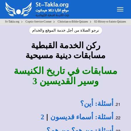
Togg
navig
>
>
>
St-Takla.org
Coptic-Service-Corner
Christian-n-Bible-Quizzes
02-Hitory-n-Saints-Quizzes
نرجو الصلاة من أجل خدمة الموقع والخدام
ركن الخدمة القبطية
مسابقات دينية مسيحية
مسابقات في تاريخ الكنيسة
وسير القديسين 3
أسئلة: أين؟
|
أسئلة: أسماء قديسون
2
أسئلة: من هو؟ من هم؟