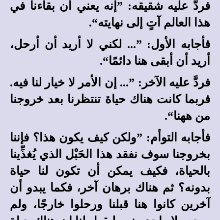
فردَّ عليه شقيقه: ”إنه يعني أن بقاءنا في
هذا العالم آتٍ إلى نهايته“.
فأجابه الأول: ”... لكني لا أريد أن أرحل،
أريد أن أبقى هنا دائمًا“.
فردَّ عليه الآخر: ”... إن الأمر لا خيار لنا فيه.
فربما كانت هناك حياة تنتظرنا بعد خروجنا
من ههنا“.
فأجابه التوأم: ”ولكن كيف يكون هذا؟ فإننا
بخروجنا سوف نفقد هذا الحَبْل الذي يُغذِّينا
بالحياة، فكيف يمكن أن تكون لنا حياة
بدونه؟ ثم هناك برهان آخر، فكما يبدو أن
آخرين كانوا هنا قبلنا ورحلوا خارجًا، ولم