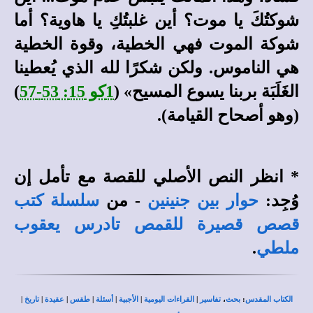
شوكتُكَ يا موت؟ أين غلبتُكِ يا هاوية؟ أما
شوكة الموت فهي الخطية، وقوة الخطية
هي الناموس. ولكن شكرًا لله الذي يُعطينا
الغَلَبَة بربنا يسوع المسيح» (
1كو 15: 53-57
)
(وهو أصحاح القيامة).
* انظر النص الأصلي للقصة مع تأمل إن
وُجِد:
حوار بين جنينين
- من
سلسلة كتب
قصص قصيرة للقمص تادرس يعقوب
ملطي
.
الكتاب المقدس
:
بحث
،
تفاسير
|
القراءات اليومية
|
الأجبية
|
أسئلة
|
طقس
|
عقيدة
|
تاريخ
|