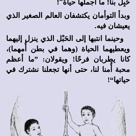
حُبِلَ بنا! ما أجملها حياة“!
وبدأ التوأمان يكتشفان العالم الصغير الذي
يعيشان فيه.
وحينما انتبها إلى الحَبْل الذي ينزل إليهما
ويعطيهما الحياة (وهما في بطن أُمهما)،
كانا يطربان فرحًا! ويقولان: ”ما أعظم
محبة أُمنا لنا، حتى أنها تجعلنا نشترك في
حياتها“!