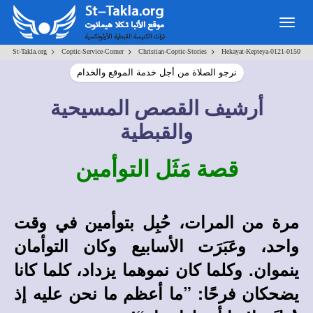
Togg
navig
>
>
>
St-Takla.org
Coptic-Service-Corner
Christian-Coptic-Stories
Hekayat-Kepteya-0121-0150
نرجو الصلاة من أجل خدمة الموقع والخدام
أرشيف القصص المسيحية
والقبطية
قصة مَثَل التوأمين
مرة من المرات، حُبِل بتوأمين في وقت
واحد، وعَبَرَت الأسابيع وكان التوأمان
ينموان. وكلما كان نموهما يزداد، كلما كانا
يضحكان فرحًا: ”ما أعظم ما نحن عليه إذ