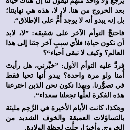
يرجع ولا واحد منهم ليقول لنا إن هناك حياة
بعد الخروج من هنا. لا، لا، هذه هي نهايتنا؛
بل إنه يبدو أنه لا يوجد أُمٌّ على الإطلاق“.
فاحتجَّ التوأم الآخر على شقيقه: ”لا، لابد
أن تكون حياة! فلأي سببٍ آخر جئنا إلى هذا
العالم؟ وكيف لا نبقى أحياء“؟
فردَّ عليه التوأم الأول: ”خبِّرني، هل رأيتَ
أُمنا ولو مرة واحدة؟ يبدو أنها تحيا فقط
في تصوُّرنا. وبهذا نكون نحن الذين اخترعنا
هذه الفكرة لعلَّها تجعلنا سعداء“.
وهكذا، كانت الأيام الأخيرة في الرَّحِم مليئة
بالتساؤلات العميقة والخوف الشديد من
الخروج. وأخيرًا، حلَّت لحظة الولادة.