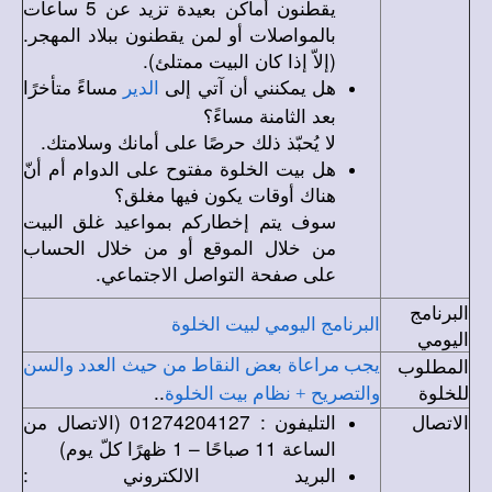
يقطنون أماكن بعيدة تزيد عن 5 ساعات
بالمواصلات أو لمن يقطنون ببلاد المهجر.
(إلاّ إذا كان البيت ممتلئ).
هل يمكنني أن آتي إلى
مساءً متأخرًا
الدير
بعد الثامنة مساءً؟
لا يُحبّذ ذلك حرصًا على أمانك وسلامتك.
هل بيت الخلوة مفتوح على الدوام أم أنّ
هناك أوقات يكون فيها مغلق؟
سوف يتم إخطاركم بمواعيد غلق البيت
من خلال الموقع أو من خلال الحساب
على صفحة التواصل الاجتماعي.
البرنامج
البرنامج اليومي لبيت الخلوة
اليومي
المطلوب
يجب مراعاة بعض النقاط من حيث العدد والسن
للخلوة
..
والتصريح + نظام بيت الخلوة
الاتصال
التليفون : 01274204127 (الاتصال من
الساعة 11 صباحًا – 1 ظهرًا كلّ يوم)
البريد الالكتروني :