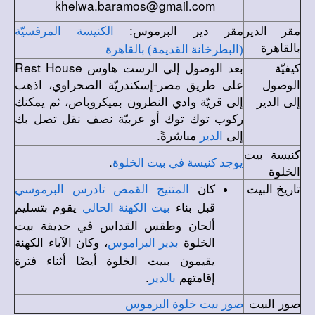
khelwa.baramos@gmail.com
مقر الدير
مقر دير البرموس:
الكنيسة المرقسيّة
بالقاهرة
(البطرخانة القديمة) بالقاهرة
كيفيّة
بعد الوصول إلى الرست هاوس
Rest House
الوصول
على طريق مصر-إسكندريّة الصحراوي، اذهب
إلى الدير
إلى قريّة وادي النطرون بميكروباص، ثم يمكنك
ركوب توك توك أو عربيّة نصف نقل تصل بك
إلى
مباشرةً.
الدير
كنيسة بيت
.
يوجد كنيسة في بيت الخلوة
الخلوة
تاريخ البيت
كان
المتنيح القمص تادرس البرموسي
قبل بناء
يقوم بتسليم
بيت الكهنة الحالي
ألحان وطقس القداس في حديقة بيت
الخلوة
، وكان الآباء الكهنة
بدير البراموس
يقيمون ببيت الخلوة أيضًا أثناء فترة
إقامتهم
.
بالدير
صور البيت
صور بيت خلوة البرموس