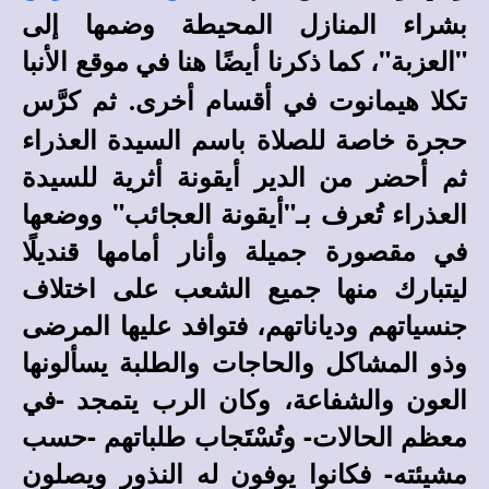
بشراء المنازل المحيطة وضمها إلى
"العزبة"
،
كما ذكرنا أيضًا هنا في
موقع الأنبا
ثم كرَّس
تكلا هيمانوت
في أقسام أخرى
.
حجرة خاصة للصلاة باسم السيدة العذراء
ثم أحضر من الدير أيقونة أثرية للسيدة
العذراء تُعرف بـ"أيقونة العجائب" ووضعها
في مقصورة جميلة وأنار أمامها قنديلًا
ليتبارك منها جميع الشعب على اختلاف
جنسياتهم ودياناتهم، فتوافد عليها المرضى
وذو المشاكل والحاجات والطلبة يسألونها
العون والشفاعة، وكان الرب يتمجد -في
معظم الحالات- وتُسْتَجاب طلباتهم -حسب
مشيئته- فكانوا يوفون له النذور ويصلون