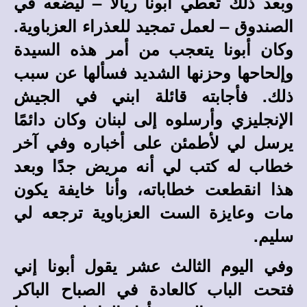
وبعد ذلك تُعطي أبونا ريالًا – ليضعه في
الصندوق – لعمل تمجيد للعذراء العزباوية.
وكان أبونا يتعجب من أمر هذه السيدة
وإلحاحها وحزنها الشديد فسألها عن سبب
ذلك. فأجابته قائلة ابني في الجيش
الإنجليزي وأرسلوه إلى لبنان وكان دائمًا
يرسل لي لأطمئن على أخباره وفي آخر
خطاب له كتب لي أنه مريض جدًا وبعد
هذا انقطعت خطاباته، وأنا خايفة يكون
مات وعايزة الست العزباوية ترجعه لي
سليم.
وفي اليوم الثالث عشر يقول أبونا إني
فتحت الباب كالعادة في الصباح الباكر