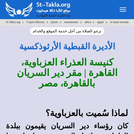
Togg
navig
>
>
>
>
>
>
St-Takla.org
Coptic-History
places
monasteries
africa
egypt
st-mary-sourian
نرجو الصلاة من أجل خدمة الموقع والخدام
الأديرة القبطية الأرثوذكسية
كنيسة العذراء العزباوية،
القاهرة | مقر دير السريان
بالقاهرة، مصر
لماذا سُميت بالعزباوية؟
كان رؤساء دير السريان يقيمون ببلدة