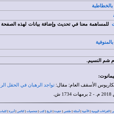
 بالخطاطبة
للمساهمة معنا في تحديث وإضافة بيانات لهذه الصفحة
ت
لمنوفية
م شم النسيم.
هيمانوت
:
 مكاريوس الأسقف العام: مقال:
تواجد الرهبان في الحقل الر
|
|
|
|
|
|
|
|
|
|
|
ر
القراءات اليومية
الأجبية
أسئلة
طقس
عقيدة
تاريخ
كتب
شخصيات
كنائس
أديرة
كلمات 