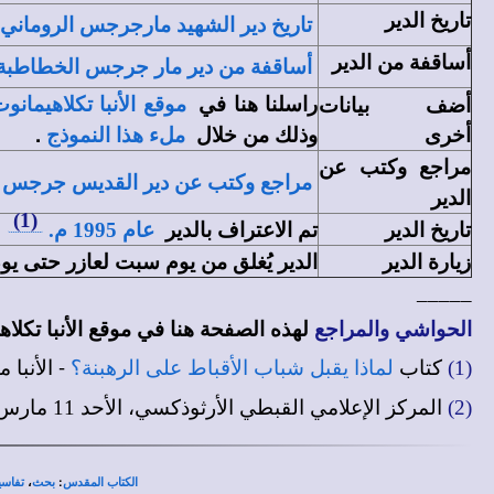
تاريخ
الدير
تاريخ دير الشهيد مارجرجس الروماني
أساقفة من الدير
أساقفة من دير مار جرجس الخطاطبة
راسلنا هنا في
أضف بيانات
موقع الأنبا تكلاهيمانو
أخرى
وذلك من خلال
.
ملء هذا النموذج
مراجع وكتب عن
مراجع وكتب عن دير القديس جرجس با
الدير
(1)
تاريخ الدير
تم الاعتراف بالدير
عام 1995 م.
زيارة الدير
الدير يُغلق من يوم سبت لعازر حتى يو
_____
الحواشي والمراجع
لهذه الصفحة هنا في
موقع الأنبا تكلا
- الأنبا
(1)
كتاب
لماذا يقبل شباب الأقباط على الرهبنة؟
(2)
المركز الإعلامي القبطي الأرثوذكسي، الأحد 11 مارس 2018 م. - 2 برمهات 1734 ش.
،
:
الكتاب المقدس
بحث
تفاسي