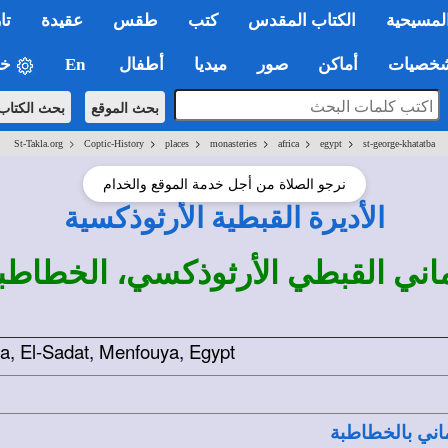
لمسيحية
الكتاب المقدس
كتب
طقس
عقيدة
تا
صيات
أماكن
صور
ميديا
أطفال
En
خي
بحث الموقع
بحث الكتاب
>
>
>
>
>
>
St-Takla.org
Coptic-History
places
monasteries
africa
egypt
st-george-khatatba
نرجو الصلاة من أجل خدمة الموقع والخدام
الأديرة القبطية الأرثوذكسية
ني القبطي الأرثوذكسي، الخطاطبة
a, El-Sadat, Menfouya, Egypt
اني بالخطاطبة