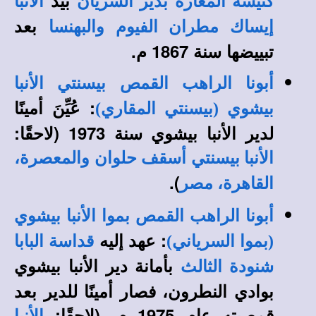
بيد
كنيسة المغارة
بدير السريان
الأنبا
بعد
إيساك مطران الفيوم والبهنسا
تبييضها سنة 1867 م.
أبونا الراهب القمص بيسنتي الأنبا
: عُيِّنَ أمينًا
بيشوي (بيسنتي المقاري)
لدير الأنبا بيشوي سنة 1973 (لاحقًا:
الأنبا بيسنتي أسقف حلوان والمعصرة،
).
القاهرة، مصر
أبونا الراهب القمص بموا الأنبا بيشوي
: عهد إليه
(بموا السرياني)
قداسة البابا
بأمانة دير الأنبا بيشوي
شنودة الثالث
بوادي النطرون، فصار أمينًا للدير بعد
قمصيته عام 1975 م. (لاحقًا: