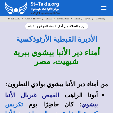
Togg
navig
>
>
>
>
>
>
St-Takla.org
Coptic-History
places
monasteries
africa
egypt
st-bishoy
نرجو الصلاة من أجل خدمة الموقع والخدام
الأديرة القبطية الأرثوذكسية
أمناء دير الأنبا بيشوي ببرية
شيهيت، مصر
من أمناء دير الأنبا بيشوي بوادي النطرون:
أبونا الراهب
القمص غبريال الأنبا
: كان حاضِرًا يوم
بيشوي
تكريس