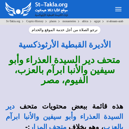
Togg
navig
>
>
>
>
>
>
St-Takla.org
Coptic-History
places
monasteries
africa
egypt
st-abraam-azab
نرجو الصلاة من أجل خدمة الموقع والخدام
الأديرة القبطية الأرثوذكسية
متحف دير السيدة العذراء وأبو
سيفين والأنبا ابرآم بالعزب،
الفيوم، مصر
هذه قائمة ببعض محتويات متحف
دير
السيدة العذراء وأبو سيفين والأنبا ابرآم
، وهو بخلاف
:-
بالعزب
متحف المزار