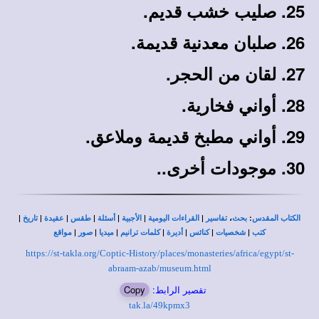
صليب خشب قديم.
صلبان معدنية قديمة.
لقان من الحجر.
أواني فخارية.
أواني مطبخ قديمة وملاعق.
موجودات أخرى..
|
|
|
|
|
|
|
،
:
الكتاب المقدس
بحث
تفاسير
القراءات اليومية
الأجبية
أسئلة
طقس
عقيدة
تاريخ
|
|
|
|
|
|
|
كتب
شخصيات
كنائس
أديرة
كلمات ترانيم
ميديا
صور
مواقع
https://st-takla.org/Coptic-History/places/monasteries/africa/egypt/st-
abraam-azab/museum.html
تقصير الرابط:
Copy
tak.la/49kpmx3