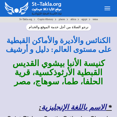
Togg
navig
>
>
>
>
>
St-Takla.org
Coptic-History
places
africa
egypt
tema
نرجو الصلاة من أجل خدمة الموقع والخدام
الكنائس والأديرة والأماكن القبطية
على مستوى العالم: دليل و أرشيف
كنيسة الأنبا بيشوي القديس
القبطية الأرثوذكسية، قرية
الحلفا، طما، سوهاج، مصر
*
الاسم باللغة الإنجليزية
: