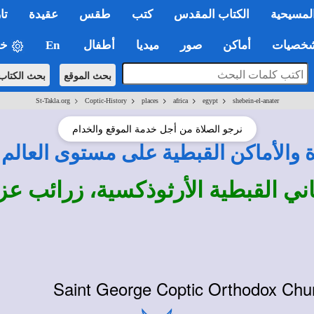
لمسيحية
الكتاب المقدس
كتب
طقس
عقيدة
تا
صيات
أماكن
صور
ميديا
أطفال
En
خي
بحث الموقع
بحث الكتاب
>
>
>
>
>
St-Takla.org
Coptic-History
places
africa
egypt
shebein-el-anater
نرجو الصلاة من أجل خدمة الموقع والخدام
ة والأماكن القبطية على مستوى العالم
 القبطية الأرثوذكسية، زرائب عزب
Saint George Coptic Orthodox Chur