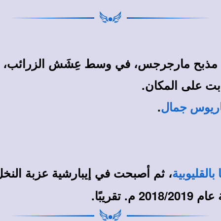
ذبح مارجرجس، في وسط عِشَش الزرائب، بدءًا من
بت على المكان.
.
كاريوس جمال
، ثم أصبحت في إيبارشية عزبة النخل (
بالقليوبية
قريبًا.