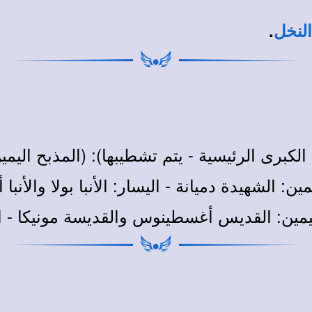
.
لنخل
 الكبرى الرئيسية - يتم تشطيبها): (المذبح اليمي
يمين:
الشهيدة دميانة - اليسار: الأنبا بولا والأنب
يمين:
القديس أغسطينوس والقديسة مونيكا - الي