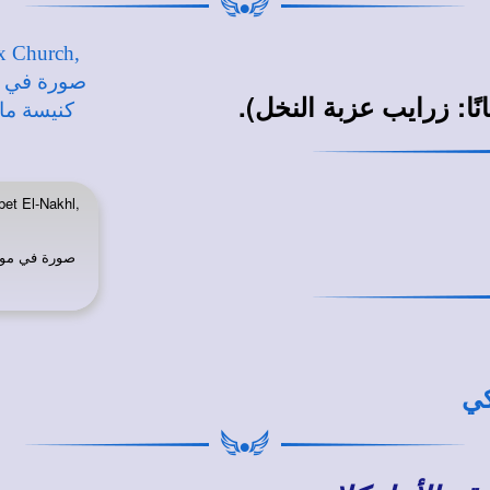
نًا: زرايب عزبة النخل).
et El-Nakhl,
صورة في
موق
كي