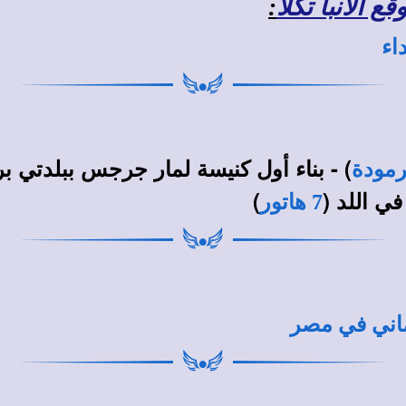
 الأنبا تكلا
:
اء
) - بناء أول كنيسة لمار جرجس ببلدتي بر
 اللد (
)
7 هاتور
ماني في مصر