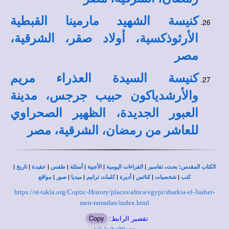
كنيسة الشهيد مارمينا القبطية
الأرثوذكسية، أولاد صقر، الشرقية،
مصر
كنيسة السيدة العذراء مريم
والأرشدياكون حبيب جرجس، مدينة
العبور الجديدة، الظهير الصحراوي
للعاشر من رمضان، الشرقية، مصر
|
|
|
|
|
|
|
،
:
الكتاب المقدس
بحث
تفاسير
القراءات اليومية
الأجبية
أسئلة
طقس
عقيدة
تاريخ
|
|
|
|
|
|
|
كتب
شخصيات
كنائس
أديرة
كلمات ترانيم
ميديا
صور
مواقع
https://st-takla.org/Coptic-History/places/africa/egypt/sharkia-el-3asher-
men-ramadan/index.html
تقصير الرابط:
Copy