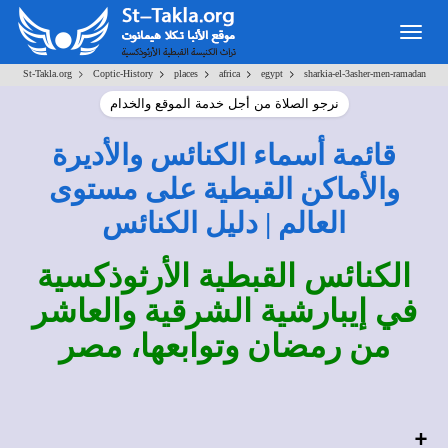
Togg
navig
>
>
>
>
>
St-Takla.org
Coptic-History
places
africa
egypt
sharkia-el-3asher-men-ramadan
نرجو الصلاة من أجل خدمة الموقع والخدام
قائمة أسماء الكنائس والأديرة
والأماكن القبطية على مستوى
العالم | دليل الكنائس
الكنائس القبطية الأرثوذكسية
في إيبارشية الشرقية والعاشر
من رمضان وتوابعها، مصر
+