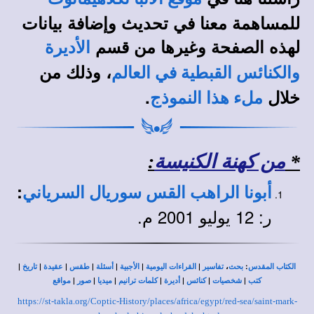
للمساهمة معنا في تحديث وإضافة بيانات
لهذه الصفحة وغيرها من قسم
الأديرة
، وذلك من
والكنائس القبطية في العالم
خلال
.
ملء هذا النموذج
*
من كهنة الكنيسة
:
:
أبونا الراهب القس سوريال السرياني
ر: 12 يوليو 2001 م.
|
|
|
|
|
|
|
،
:
الكتاب المقدس
بحث
تفاسير
القراءات اليومية
الأجبية
أسئلة
طقس
عقيدة
تاريخ
|
|
|
|
|
|
|
كتب
شخصيات
كنائس
أديرة
كلمات ترانيم
ميديا
صور
مواقع
https://st-takla.org/Coptic-History/places/africa/egypt/red-sea/saint-mark-