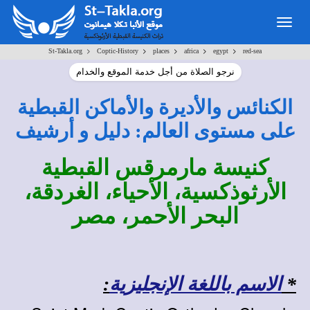
Togg
navig
>
>
>
>
>
St-Takla.org
Coptic-History
places
africa
egypt
red-sea
نرجو الصلاة من أجل خدمة الموقع والخدام
الكنائس والأديرة والأماكن القبطية
على مستوى العالم: دليل و أرشيف
كنيسة مارمرقس القبطية
الأرثوذكسية، الأحياء، الغردقة،
البحر الأحمر، مصر
*
الاسم باللغة الإنجليزية
: