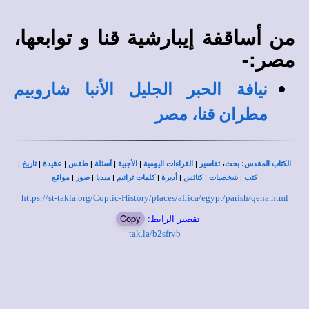
من أساقفة إيبارشية قنا و توابعها،
مصر:-
نيافة الحبر الجليل الأنبا شاروبيم
مطران قنا، مصر
|
|
|
|
|
|
|
،
:
الكتاب المقدس
بحث
تفاسير
القراءات اليومية
الأجبية
أسئلة
طقس
عقيدة
تاريخ
|
|
|
|
|
|
|
كتب
شخصيات
كنائس
أديرة
كلمات ترانيم
ميديا
صور
مواقع
https://st-takla.org/Coptic-History/places/africa/egypt/parish/qena.html
تقصير الرابط:
Copy
tak.la/b2sfrvb