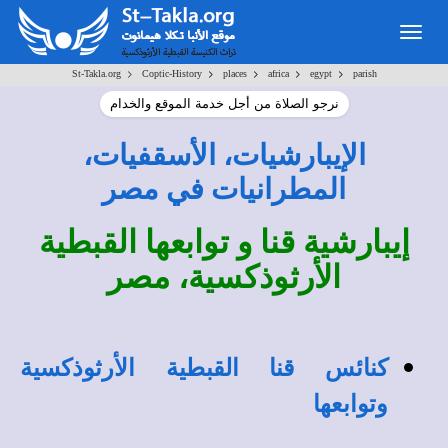
Togg
navig
>
>
>
>
>
St-Takla.org
Coptic-History
places
africa
egypt
parish
نرجو الصلاة من أجل خدمة الموقع والخدام
الإيبارشيات، الأسقفيات،
المطرانيات في مصر
إيبارشية قنا و توابعها القبطية
الأرثوذكسية، مصر
كنائس قنا القبطية الأرثوذكسية
وتوابعها