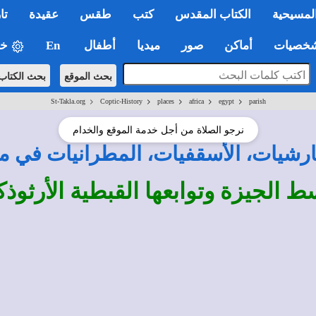
لمسيحية
الكتاب المقدس
كتب
طقس
عقيدة
تا
صيات
أماكن
صور
ميديا
أطفال
En
خي
بحث الموقع
بحث الكتاب
>
>
>
>
>
St-Takla.org
Coptic-History
places
africa
egypt
parish
نرجو الصلاة من أجل خدمة الموقع والخدام
بارشيات، الأسقفيات، المطرانيات في 
ط الجيزة وتوابعها القبطية الأرثو