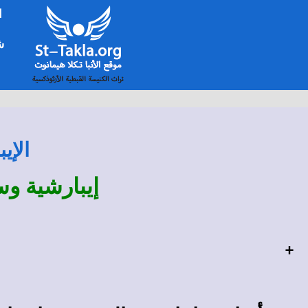
ا
شخ
الإي
إيبارشية وس
+