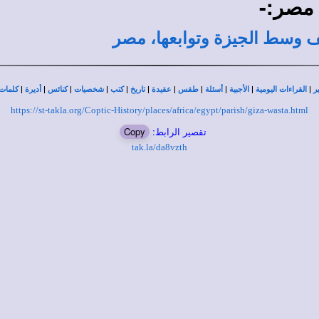
 مصر:-
قف وسط الجيزة وتوابعها، مصر
|
|
|
|
|
|
|
|
|
|
|
ر
القراءات اليومية
الأجبية
أسئلة
طقس
عقيدة
تاريخ
كتب
شخصيات
كنائس
أديرة
كلمات 
https://st-takla.org/Coptic-History/places/africa/egypt/parish/giza-wasta.html
تقصير الرابط:
Copy
tak.la/da8vzth