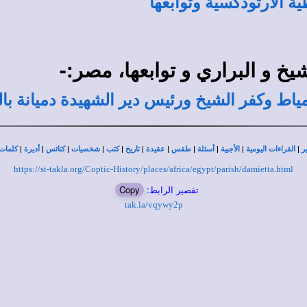
ة الأرثوذكسية وتوابعها
خ و البراري و توابعها، مصر:-
دمياط وكفر الشيخ ورئيس دير الشهيدة دميانة با
|
|
|
|
|
|
|
|
|
|
|
ر
القراءات اليومية
الأجبية
أسئلة
طقس
عقيدة
تاريخ
كتب
شخصيات
كنائس
أديرة
كلمات 
https://st-takla.org/Coptic-History/places/africa/egypt/parish/damietta.html
تقصير الرابط:
Copy
tak.la/vqywy2p