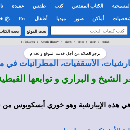
لمسيحية
الكتاب المقدس
كتب
طقس
عقيدة
تا
صيات
أماكن
صور
ميديا
أطفال
En
خي
بحث الموقع
بحث الكتاب
>
>
>
>
>
St-Takla.org
Coptic-History
places
africa
egypt
parish
نرجو الصلاة من أجل خدمة الموقع والخدام
بارشيات، الأسقفيات، المطرانيات في 
ر الشيخ و البراري و توابعها القبطي
ي هذه الإيبارشية وهو خوري أبسكوبوس من سنة 7