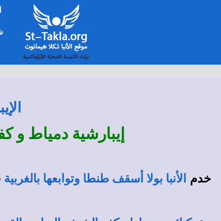
ا
شخ
الإي
إيبارشية دمياط و كف
خدم
ف
الأنبا بولا أسقف طنطا وتوابعها بالغربية