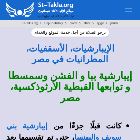
Togg
navig
>
>
>
>
>
St-Takla.org
Coptic-History
places
africa
egypt
parish
نرجو الصلاة من أجل خدمة الموقع والخدام
الإيبارشيات، الأسقفيات،
المطرانيات في مصر
إيبارشية ببا و الفشن وسمسطا
و توابعها القبطية الأرثوذكسية،
مصر
كانت قبلًا جزءًا من
إيبارشية بني
، حتى تم تقسيمها بعد
سويف والبهنسا