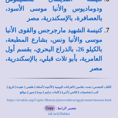
ودوماديوس والأنبا موسى الأسود،
بالعصافرة، بالإسكندرية، مصر
كنيسة الشهيد مارجرجس والقوى الأنبا
موسى والأنبا ونس، بشارع المطبعة،
بالكيلو 26، بالذراع البحري، بقسم أول
العامرية، بأبو تلات قبلي، بالإسكندرية،
مصر
|
|
|
|
|
|
|
،
:
الكتاب المقدس
بحث
تفاسير
القراءات اليومية
الأجبية
أسئلة
طقس
عقيدة
تاريخ
|
|
|
|
|
|
|
كتب
شخصيات
كنائس
أديرة
كلمات ترانيم
ميديا
صور
مواقع
https://st-takla.org/Coptic-History/places/africa/egypt/name/moussa.html
تقصير الرابط:
Copy
tak.la/k29akkn