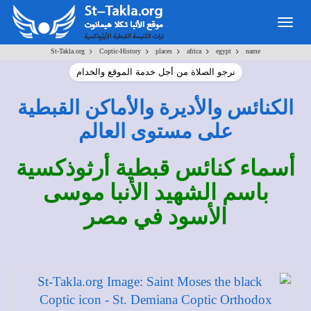
Togg
navig
>
>
>
>
>
St-Takla.org
Coptic-History
places
africa
egypt
name
نرجو الصلاة من أجل خدمة الموقع والخدام
الكنائس والأديرة والأماكن القبطية
على مستوى العالم
أسماء كنائس قبطية أرثوذكسية
باسم الشهيد الأنبا موسى
الأسود في مصر