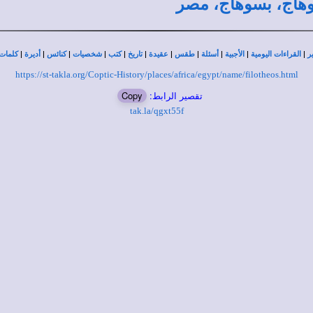
سوهاج، بسوهاج، مصر
|
|
|
|
|
|
|
|
|
|
|
ر
القراءات اليومية
الأجبية
أسئلة
طقس
عقيدة
تاريخ
كتب
شخصيات
كنائس
أديرة
كلمات 
https://st-takla.org/Coptic-History/places/africa/egypt/name/filotheos.html
تقصير الرابط:
Copy
tak.la/qgxt55f