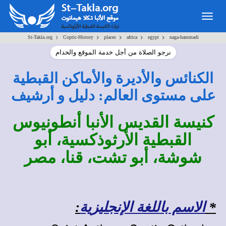
Togg
navig
>
>
>
>
>
St-Takla.org
Coptic-History
places
africa
egypt
naga-hammadi
نرجو الصلاة من أجل خدمة الموقع والخدام
الكنائس والأديرة والأماكن القبطية
على مستوى العالم: دليل و أرشيف
كنيسة القديس الأنبا أنطونيوس
القبطية الأرثوذكسية، أبو
شوشة، أبو تشت، قنا، مصر
*
الاسم باللغة الإنجليزية
: