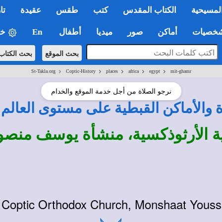
لمسيحية
الكتاب المقدس
كتب
طقس
عقيدة
تا
صيات
أماكن
صور
ميديا
أطفال
En
خي
بحث الموقع
بحث الكتاب
>
>
>
>
>
St-Takla.org
Coptic-History
places
africa
egypt
mit-ghamr
نرجو الصلاة من أجل خدمة الموقع والخدام
ة والأماكن القبطية على مستوى العالم
ية الأرثوذكسية، منشأة يوسف منص
 Coptic Orthodox Church, Monshaat Yousse