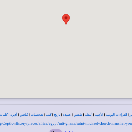
|
|
|
|
|
|
|
|
|
|
|
ر
القراءات اليومية
الأجبية
أسئلة
طقس
عقيدة
تاريخ
كتب
شخصيات
كنائس
أديرة
كلمات 
org/Coptic-History/places/africa/egypt/mit-ghamr/saint-michael-church-manshat-yo