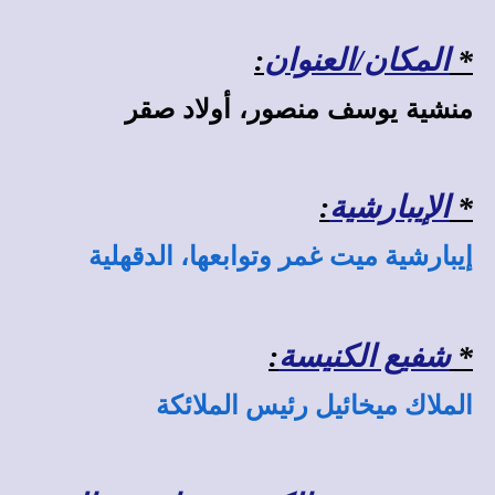
*
المكان/العنوان
:
منشية يوسف منصور، أولاد صقر
*
الإيبارشية
:
إيبارشية ميت غمر وتوابعها، الدقهلية
*
شفيع الكنيسة
:
الملاك ميخائيل رئيس الملائكة