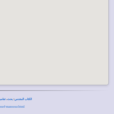
،
:
الكتاب المقدس
بحث
تفاسي
ussef-mansour.html