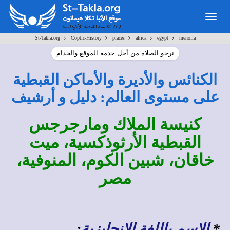
Togg
navig
>
>
>
>
>
St-Takla.org
Coptic-History
places
africa
egypt
menofia
نرجو الصلاة من أجل خدمة الموقع والخدام
الكنائس والأديرة والأماكن القبطية
على مستوى العالم: دليل و أرشيف
كنيسة الملاك ومارجرجس
القبطية الأرثوذكسية، ميت
خاقان، شبين الكوم، المنوفية،
مصر
*
الاسم باللغة الإنجليزية
: