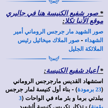
*
صور شفيع الكنيسة هنا في جاليري
موقع الأنبا تكلا
:
صور الشهيد مار جرجس الروماني أمير
-
الشهداء
صور الملاك ميخائيل رئيس
الملائكة الجليل
*
أعياد شفيع الكنيسة
:
استشهاد القديس مارجرجس الروماني
(
) - بناء أول كنيسة لمار جرجس
23 برمودة
ببلدتي برما و بئر ماء في الواحات (
3
) - تذكار تكريس كنيسة ألشهيد
بؤونة